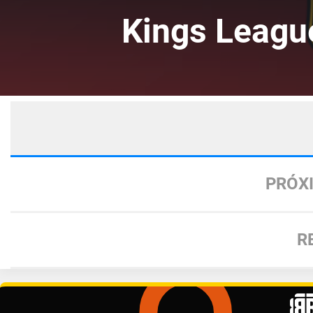
Kings Leagu
PRÓX
R