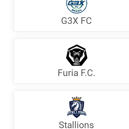
G3X FC
Furia F.C.
Stallions