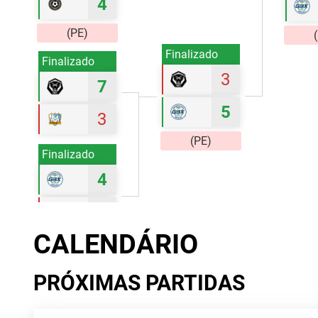
4
(PE)
Finalizado
Finalizado
3
7
5
3
(PE)
Finalizado
4
3
CALENDÁRIO
(PE)
PRÓXIMAS PARTIDAS