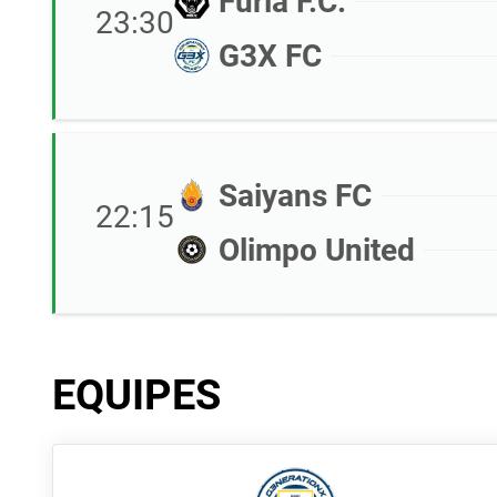
Furia F.C.
23:30
G3X FC
Saiyans FC
22:15
Olimpo United
EQUIPES