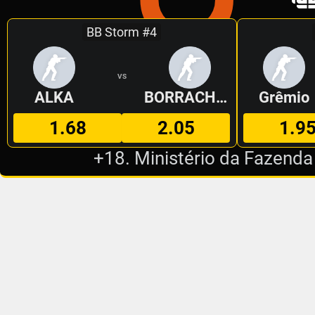
BB Storm #4
VS
ALKA
BORRACHEIROS
Grêmio
1.68
2.05
1.9
+18. Ministério da Fazenda