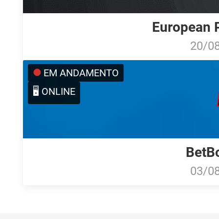
European P
20/0
EM ANDAMENTO
🖥️ ONLINE
BetB
03/0