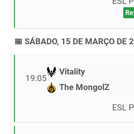
ESL P
Re
📅 SÁBADO, 15 DE MARÇO DE 
Vitality
19:05
The MongolZ
ESL P