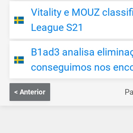
Vitality e MOUZ classi
League S21
B1ad3 analisa elimina
conseguimos nos encon
P
< Anterior