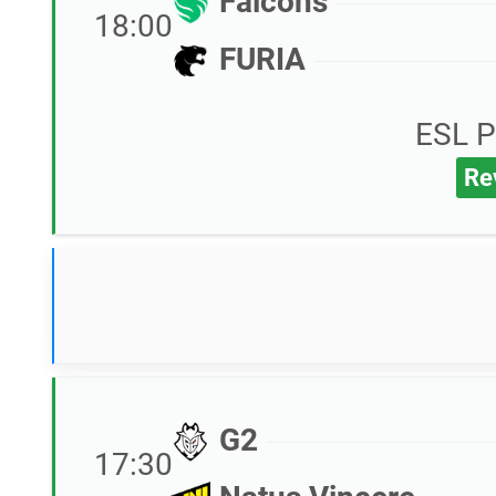
Falcons
18:00
FURIA
ESL P
Re
G2
17:30