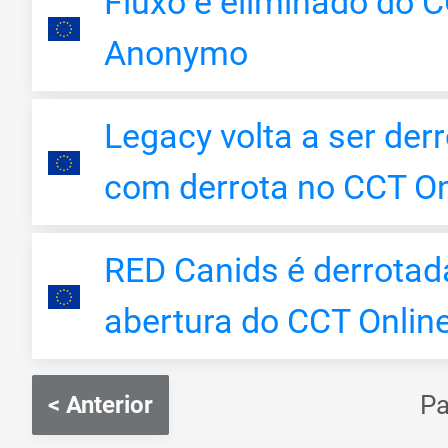
Fluxo é eliminado do C
Anonymo
Legacy volta a ser der
com derrota no CCT On
RED Canids é derrotad
abertura do CCT Online
P
< Anterior