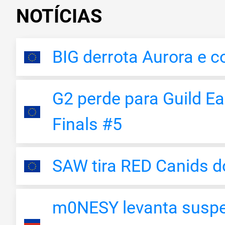
NOTÍCIAS
BIG derrota Aurora e c
G2 perde para Guild Ea
Finals #5
SAW tira RED Canids d
m0NESY levanta suspei