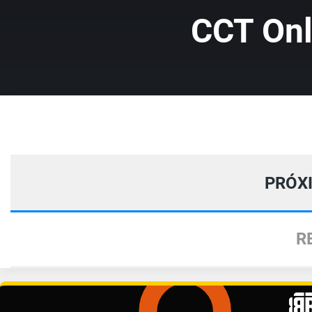
CCT Onl
PRÓX
R