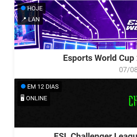
HOJE
📍 LAN
Esports World Cup 
07/0
EM 12 DIAS
🖥️ ONLINE
ESL Challenger Leagu