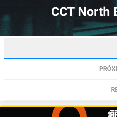
CCT North 
PRÓX
R