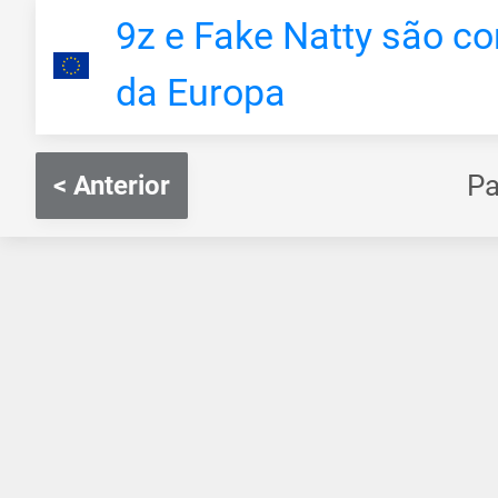
9z e Fake Natty são c
da Europa
P
< Anterior