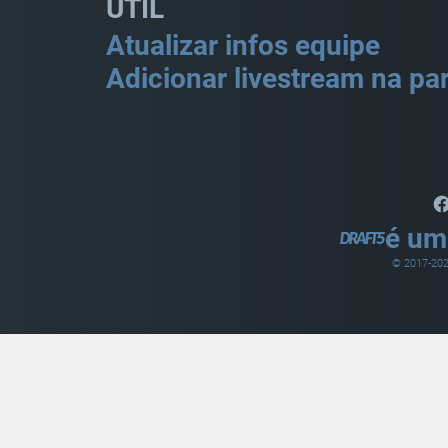
ÚTIL
Atualizar infos equipe
Adicionar livestream na par
é um
© 2017-
20