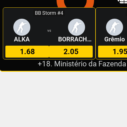
BB Storm #4
VS
ALKA
BORRACHEIROS
Grêmio
1.68
2.05
1.9
+18. Ministério da Fazenda