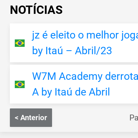
NOTÍCIAS
jz é eleito o melhor j
by Itaú – Abril/23
W7M Academy derrota 
A by Itaú de Abril
P
< Anterior