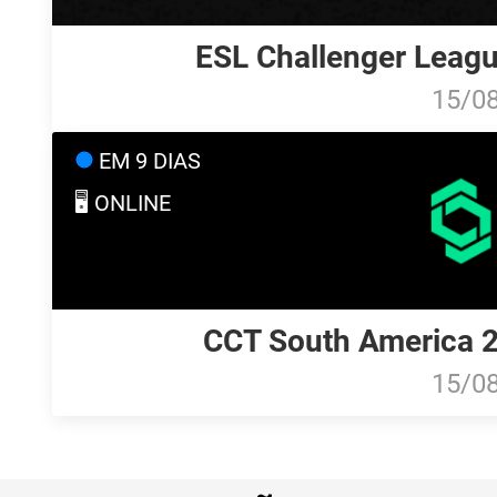
ESL Challenger Leagu
15/0
EM 9 DIAS
🖥️ ONLINE
CCT South America 20
15/0