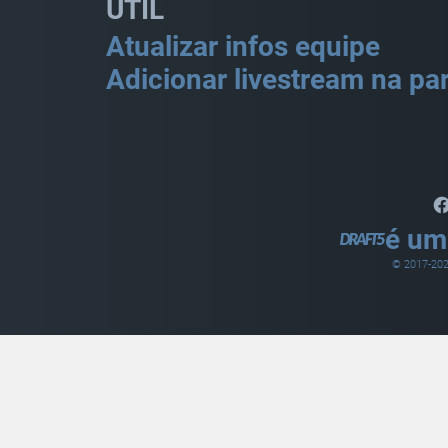
ÚTIL
Atualizar infos equipe
Adicionar livestream na par
é um
© 2017-
20