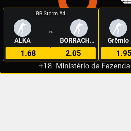
BB Storm #4
VS
ALKA
BORRACHEIROS
Grêmio
1.68
2.05
1.9
+18. Ministério da Fazenda