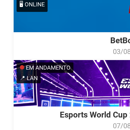
🖥️ ONLINE
BetB
03/0
EM ANDAMENTO
📍 LAN
Esports World Cup 
07/0