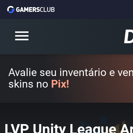
Avalie seu inventário e v
skins no
Pix!
LVP Unity League A