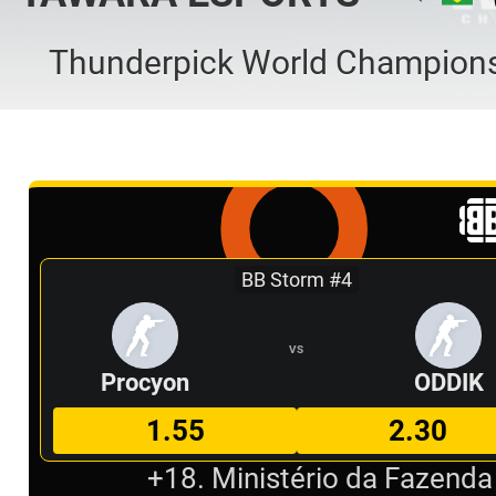
Thunderpick World Champions
BB Storm #4
VS
Procyon
ODDIK
1.55
2.30
+18. Ministério da Fazenda