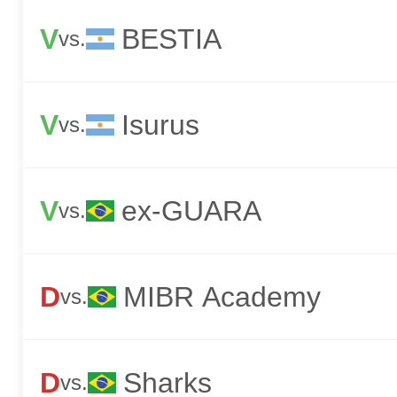
V
BESTIA
vs.
V
Isurus
vs.
V
ex-GUARA
vs.
D
MIBR Academy
vs.
D
Sharks
vs.