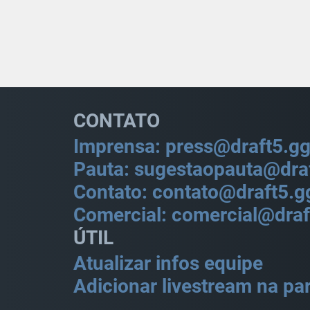
CONTATO
Imprensa: press@draft5.g
Pauta: sugestaopauta@dra
Contato: contato@draft5.g
Comercial: comercial@draf
ÚTIL
Atualizar infos equipe
Adicionar livestream na par