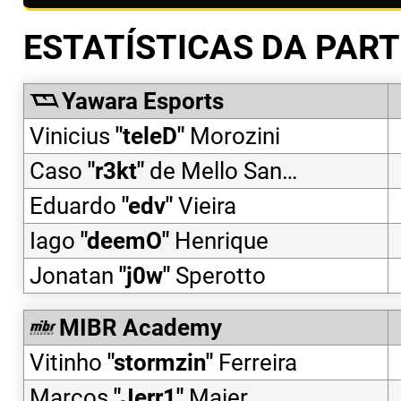
ESTATÍSTICAS DA PART
Yawara Esports
Vinicius
"
teleD
"
Morozini
Caso
"
r3kt
"
de Mello Santos
Eduardo
"
edv
"
Vieira
Iago
"
deemO
"
Henrique
Jonatan
"
j0w
"
Sperotto
MIBR Academy
Vitinho
"
stormzin
"
Ferreira
Marcos
"
Jerr1
"
Maier