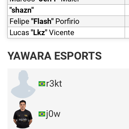
"
shazn
"
Felipe
"
Flash
"
Porfirio
Lucas
"
Lkz
"
Vicente
YAWARA ESPORTS
r3kt
j0w