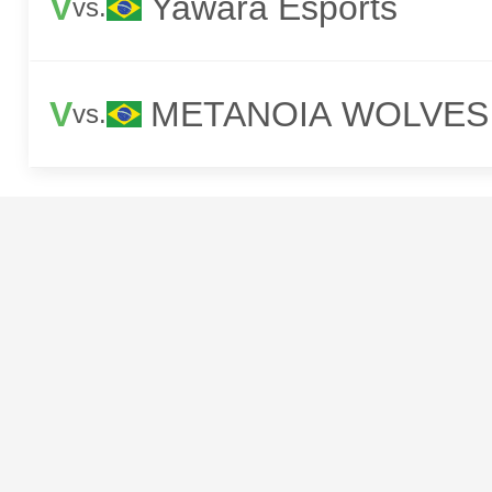
V
Yawara Esports
vs.
V
METANOIA WOLVES
vs.