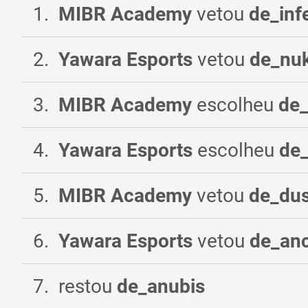
1
.
MIBR Academy
vetou
de_inf
2
.
Yawara Esports
vetou
de_nu
3
.
MIBR Academy
escolheu
de
4
.
Yawara Esports
escolheu
de
5
.
MIBR Academy
vetou
de_du
6
.
Yawara Esports
vetou
de_anc
7
.
restou
de_anubis