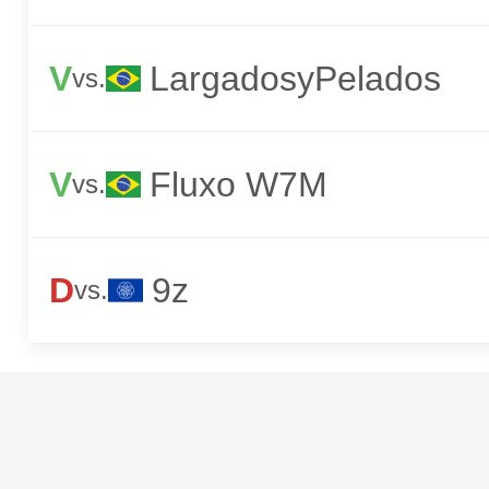
V
LargadosyPelados
vs.
V
Fluxo W7M
vs.
D
9z
vs.