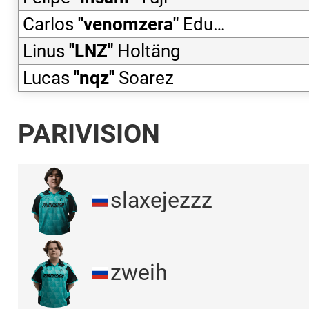
Carlos
"
venomzera
"
Eduardo
Linus
"
LNZ
"
Holtäng
Lucas
"
nqz
"
Soarez
PARIVISION
slaxejezzz
zweih