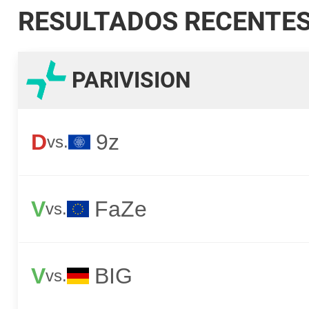
RESULTADOS RECENTE
PARIVISION
D
9z
vs.
V
FaZe
vs.
V
BIG
vs.