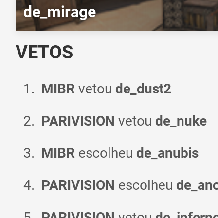
de_mirage
VETOS
1
.
MIBR
vetou
de_dust2
2
.
PARIVISION
vetou
de_nuke
3
.
MIBR
escolheu
de_anubis
4
.
PARIVISION
escolheu
de_anc
5
.
PARIVISION
vetou
de_infern