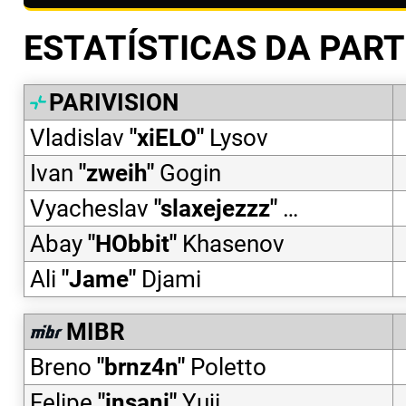
ESTATÍSTICAS DA PART
PARIVISION
Vladislav
"
xiELO
"
Lysov
Ivan
"
zweih
"
Gogin
Vyacheslav
"
slaxejezzz
"
Vinokurov
Abay
"
HObbit
"
Khasenov
Ali
"
Jame
"
Djami
MIBR
Breno
"
brnz4n
"
Poletto
Felipe
"
insani
"
Yuji