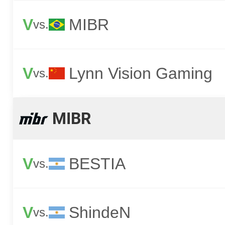
V
MIBR
vs.
V
Lynn Vision Gaming
vs.
MIBR
V
BESTIA
vs.
V
ShindeN
vs.