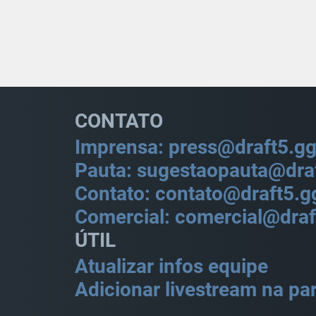
CONTATO
Imprensa: press@draft5.g
Pauta: sugestaopauta@dra
Contato: contato@draft5.g
Comercial: comercial@draf
ÚTIL
Atualizar infos equipe
Adicionar livestream na par