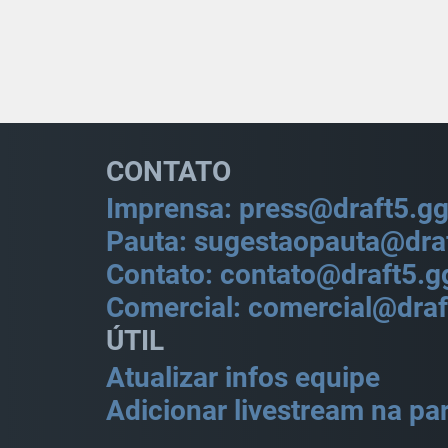
CONTATO
Imprensa: press@draft5.g
Pauta: sugestaopauta@dra
Contato: contato@draft5.g
Comercial: comercial@draf
ÚTIL
Atualizar infos equipe
Adicionar livestream na par