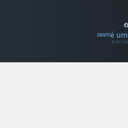
é um
© 2017-
20