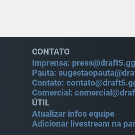
CONTATO
Imprensa: press@draft5.g
Pauta: sugestaopauta@dra
Contato: contato@draft5.g
Comercial: comercial@draf
ÚTIL
Atualizar infos equipe
Adicionar livestream na par