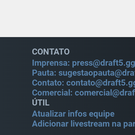
CONTATO
Imprensa: press@draft5.g
Pauta: sugestaopauta@dra
Contato: contato@draft5.g
Comercial: comercial@draf
ÚTIL
Atualizar infos equipe
Adicionar livestream na par