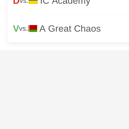
D
IC Academy
vs.
V
A Great Chaos
vs.