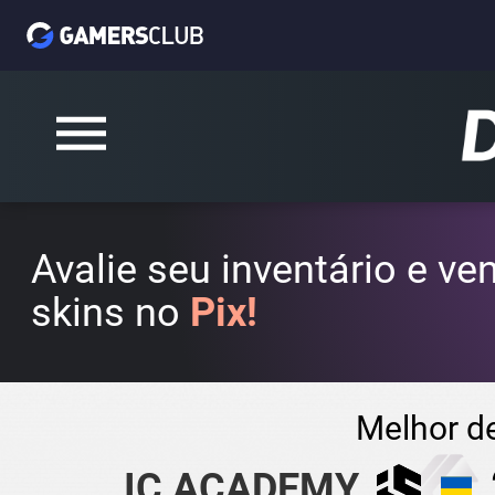
Avalie seu inventário e v
skins no
Pix!
Melhor d
IC ACADEMY