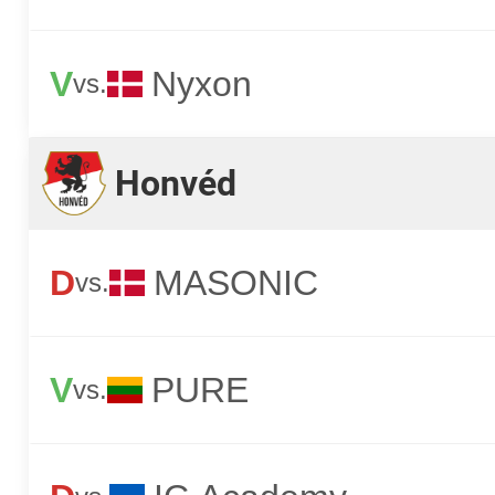
V
Nyxon
vs.
Honvéd
D
MASONIC
vs.
V
PURE
vs.