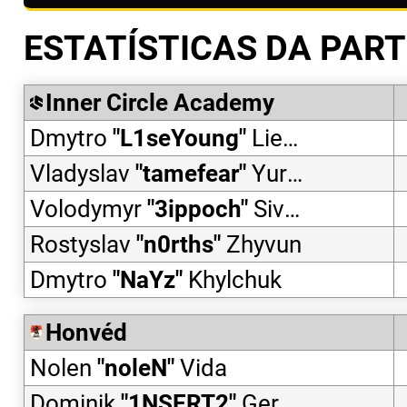
ESTATÍSTICAS DA PART
Inner Circle Academy
Dmytro
"
L1seYoung
"
Liebidynskii
Vladyslav
"
tamefear
"
Yurchenko
Volodymyr
"
3ippoch
"
Sivak
Rostyslav
"
n0rths
"
Zhyvun
Dmytro
"
NaYz
"
Khylchuk
Honvéd
Nolen
"
noleN
"
Vida
Dominik
"
1NSERT2
"
Gerencsér