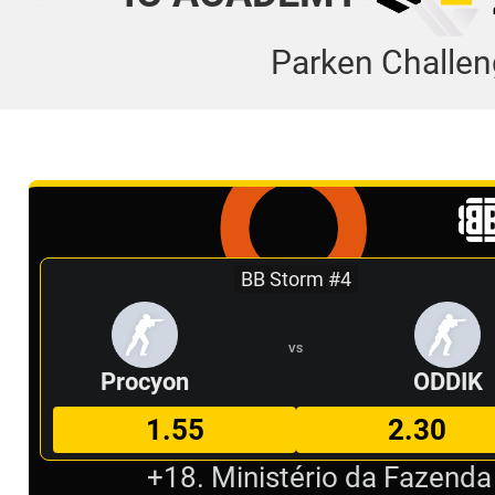
Parken Challe
BB Storm #4
VS
Procyon
ODDIK
1.55
2.30
+18. Ministério da Fazenda