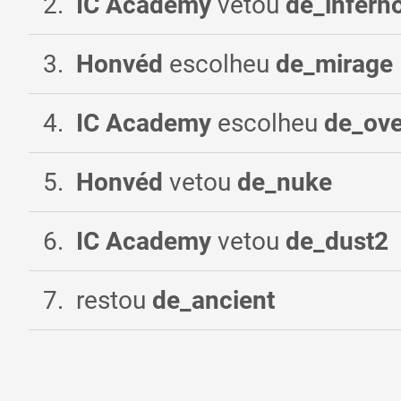
2
.
IC Academy
vetou
de_infern
3
.
Honvéd
escolheu
de_mirage
4
.
IC Academy
escolheu
de_ov
5
.
Honvéd
vetou
de_nuke
6
.
IC Academy
vetou
de_dust2
7
.
restou
de_ancient