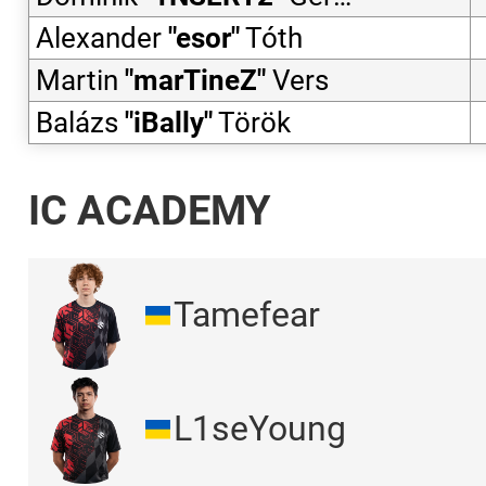
Alexander
"
esor
"
Tóth
Martin
"
marTineZ
"
Vers
Balázs
"
iBally
"
Török
IC ACADEMY
Tamefear
L1seYoung