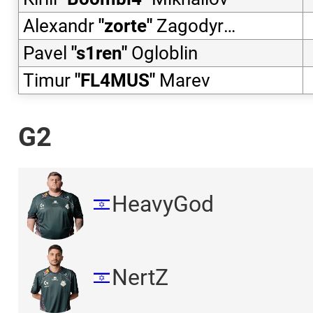
Alexandr
"
zorte
"
Zagodyrenko
Pavel
"
s1ren
"
Ogloblin
Timur
"
FL4MUS
"
Marev
G2
HeavyGod
NertZ