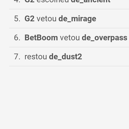
5
.
G2
vetou
de_mirage
6
.
BetBoom
vetou
de_overpass
7
.
restou
de_dust2