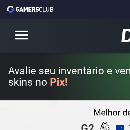
Avalie seu inventário e v
skins no
Pix!
Melhor d
G2