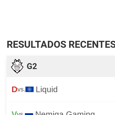
RESULTADOS RECENTE
G2
D
Liquid
vs.
V
Nemiga Gaming
vs.