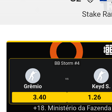
Stake Ra
BB Storm #4
VS
Grêmio
Keyd S.
3.40
1.26
+18. Ministério da Fazenda