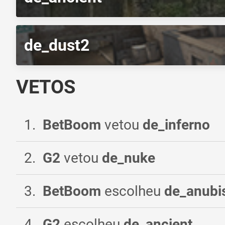
de_dust2
VETOS
1
.
BetBoom
vetou
de_inferno
2
.
G2
vetou
de_nuke
3
.
BetBoom
escolheu
de_anubi
4
.
G2
escolheu
de_ancient