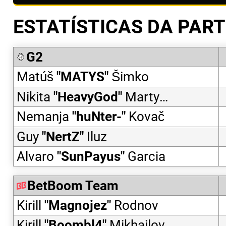
ESTATÍSTICAS DA PART
G2
Matúš
"
MATYS
"
Šimko
Nikita
"
HeavyGod
"
Martynenko
Nemanja
"
huNter-
"
Kovač
Guy
"
NertZ
"
Iluz
Alvaro
"
SunPayus
"
Garcia
BetBoom Team
Kirill
"
Magnojez
"
Rodnov
Kirill
"
Boombl4
"
Mikhailov