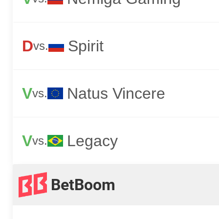
D
Spirit
vs.
V
Natus Vincere
vs.
V
Legacy
vs.
BetBoom