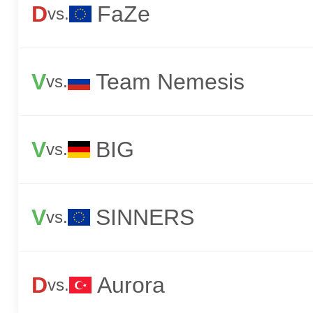
D
FaZe
vs.
V
Team Nemesis
vs.
V
BIG
vs.
V
SINNERS
vs.
D
Aurora
vs.