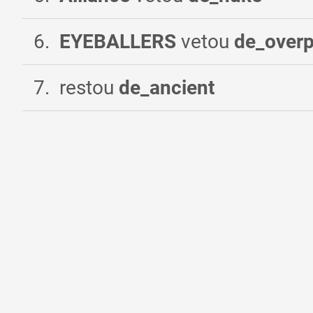
6
.
EYEBALLERS
vetou
de_over
7
.
restou
de_ancient