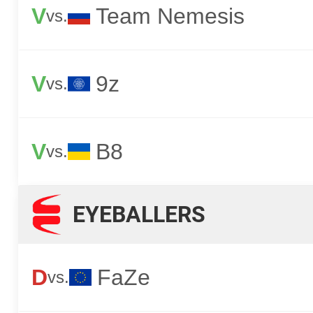
V
Team Nemesis
vs.
V
9z
vs.
V
B8
vs.
EYEBALLERS
D
FaZe
vs.