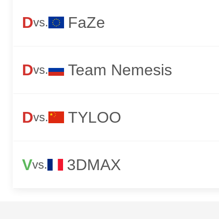
D
FaZe
vs.
D
Team Nemesis
vs.
D
TYLOO
vs.
V
3DMAX
vs.