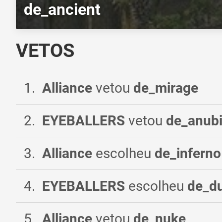
de_ancient
VETOS
1
.
Alliance
vetou
de_mirage
2
.
EYEBALLERS
vetou
de_anub
3
.
Alliance
escolheu
de_inferno
4
.
EYEBALLERS
escolheu
de_d
5
.
Alliance
vetou
de_nuke