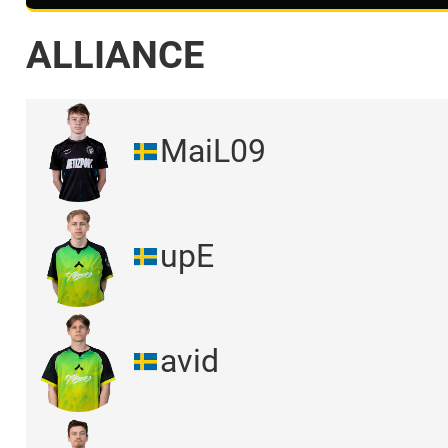
ALLIANCE
MaiL09
upE
avid