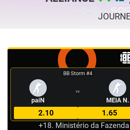
JOURNE
BB Storm #4
VS
paiN
MEIA N.
2.10
1.65
+18. Ministério da Fazenda