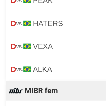
D
PEAK
vs.
D
HATERS
vs.
D
VEXA
vs.
D
ALKA
vs.
MIBR fem