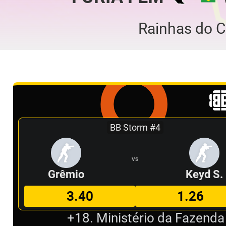
Rainhas do 
BB Storm #4
VS
Grêmio
Keyd S.
3.40
1.26
+18. Ministério da Fazenda