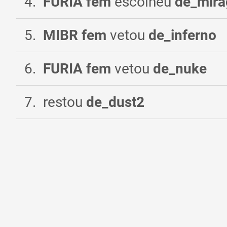
4
.
FURIA fem
escolheu
de_mira
5
.
MIBR fem
vetou
de_inferno
6
.
FURIA fem
vetou
de_nuke
7
.
restou
de_dust2