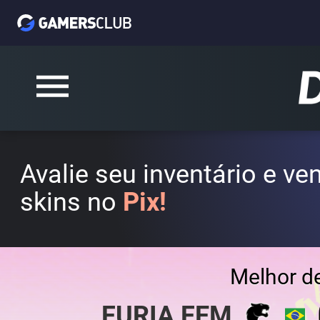
Avalie seu inventário e v
skins no
Pix!
Melhor d
FURIA FEM