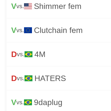
V
Shimmer fem
vs.
V
Clutchain fem
vs.
D
4M
vs.
D
HATERS
vs.
V
9daplug
vs.