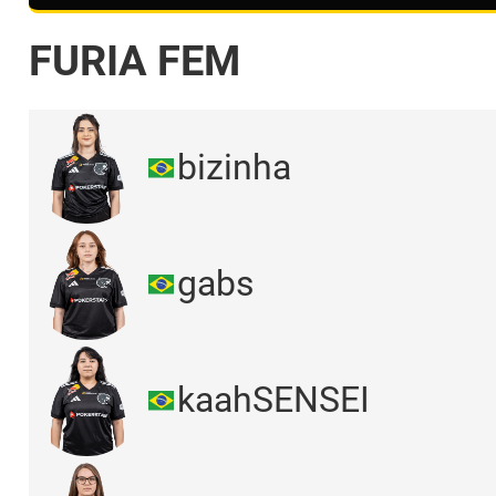
FURIA FEM
bizinha
gabs
kaahSENSEI