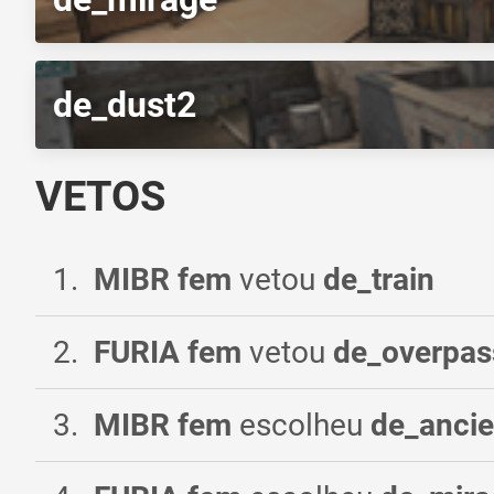
de_dust2
VETOS
1
.
MIBR fem
vetou
de_train
2
.
FURIA fem
vetou
de_overpas
3
.
MIBR fem
escolheu
de_ancie