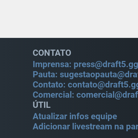
CONTATO
Imprensa: press@draft5.g
Pauta: sugestaopauta@dra
Contato: contato@draft5.g
Comercial: comercial@draf
ÚTIL
Atualizar infos equipe
Adicionar livestream na par