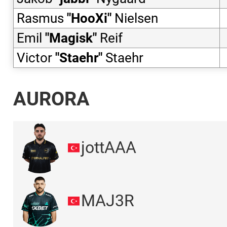
Rasmus
"
HooXi
"
Nielsen
Emil
"
Magisk
"
Reif
Victor
"
Staehr
"
Staehr
AURORA
jottAAA
MAJ3R