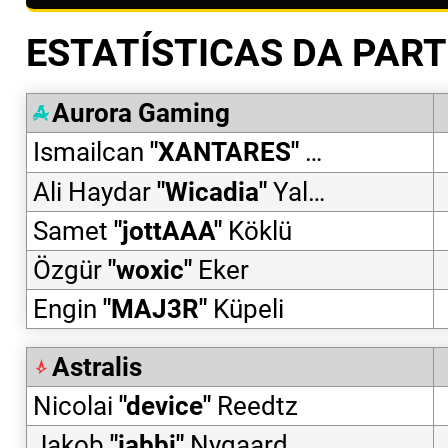
ESTATÍSTICAS DA PART
Aurora Gaming
Ismailcan
"
XANTARES
"
Dörtkardeş
Ali Haydar
"
Wicadia
"
Yalçın
Samet
"
jottAAA
"
Köklü
Özgür
"
woxic
"
Eker
Engin
"
MAJ3R
"
Küpeli
Astralis
Nicolai
"
device
"
Reedtz
Jakob
"
jabbi
"
Nygaard