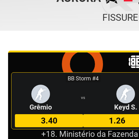
FISSURE
BB Storm #4
VS
Grêmio
Keyd S.
3.40
1.26
+18. Ministério da Fazenda