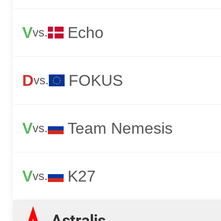
V
Echo
vs.
D
FOKUS
vs.
V
Team Nemesis
vs.
V
K27
vs.
Astralis