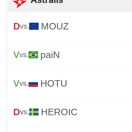
D
MOUZ
vs.
V
paiN
vs.
V
HOTU
vs.
D
HEROIC
vs.