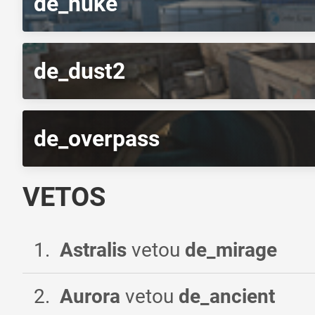
de_nuke
de_dust2
de_overpass
VETOS
1
.
Astralis
vetou
de_mirage
2
.
Aurora
vetou
de_ancient