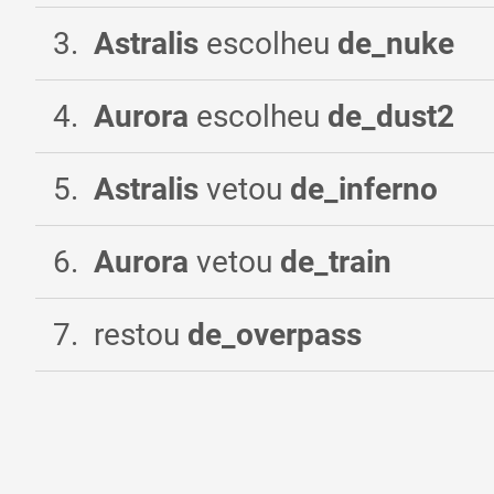
3
.
Astralis
escolheu
de_nuke
4
.
Aurora
escolheu
de_dust2
5
.
Astralis
vetou
de_inferno
6
.
Aurora
vetou
de_train
7
.
restou
de_overpass