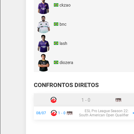
ckzao
bnc
lash
diozera
CONFRONTOS DIRETOS
1
-
0
ESL Pro League Season 22:
08/07
1
-
0
South American Open Qualifier