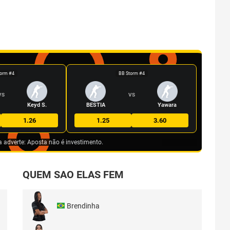
orm #4
BB Storm #4
VS
VS
Keyd S.
BESTIA
Yawara
1.26
1.25
3.60
a adverte: Aposta não é investimento.
QUEM SAO ELAS FEM
Brendinha