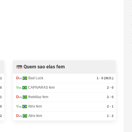
Quem sao elas fem
D
Bad Luck
e)
1 - 0 (W.O.)
vs.
V
CAPIVARAS fem
 0
2 - 0
vs.
D
thekillaz fem
 1
2 - 0
vs.
V
Atrix fem
 0
2 - 1
vs.
D
Atrix fem
 2
1 - 2
vs.