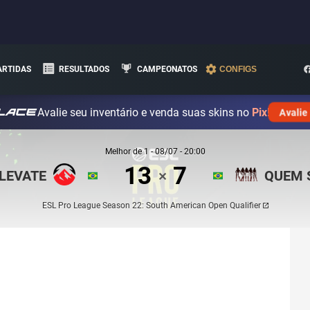
ARTIDAS
RESULTADOS
CAMPEONATOS
CONFIGS
Avalie seu inventário e venda suas skins no
Pix!
Avalie
Melhor de
1
-
08/07 - 20:00
13
7
LEVATE
QUEM 
✕
ESL Pro League Season 22: South American Open Qualifier