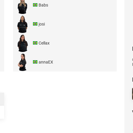
Babs
josi
Cellax
annaEX