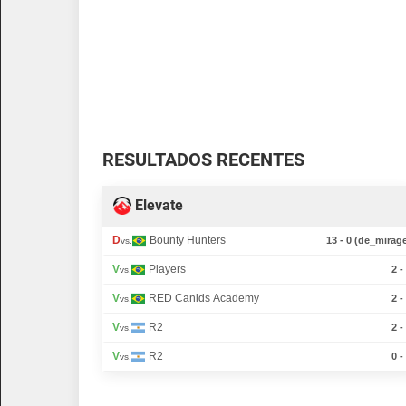
RESULTADOS RECENTES
Elevate
D
Bounty Hunters
13 - 0 (de_mirag
vs.
V
Players
2 -
vs.
V
RED Canids Academy
2 -
vs.
V
R2
2 -
vs.
V
R2
0 -
vs.