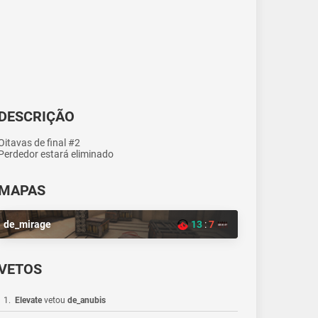
DESCRIÇÃO
Oitavas de final #2
Perdedor estará eliminado
MAPAS
de_mirage
13
:
7
VETOS
1
.
Elevate
vetou
de_anubis