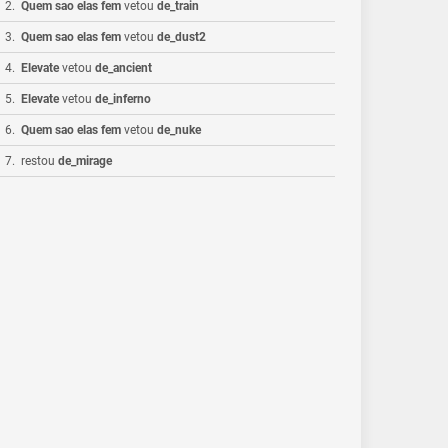
2
.
Quem sao elas fem
vetou
de_train
3
.
Quem sao elas fem
vetou
de_dust2
4
.
Elevate
vetou
de_ancient
5
.
Elevate
vetou
de_inferno
6
.
Quem sao elas fem
vetou
de_nuke
7
.
restou
de_mirage