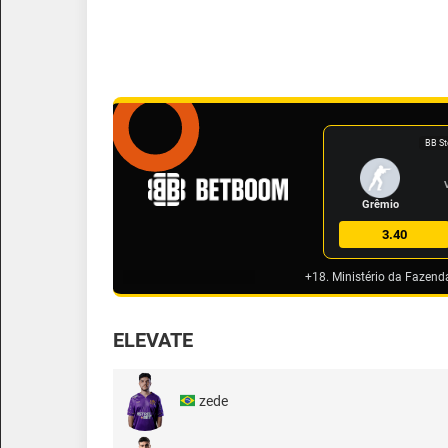
BB St
Grêmio
3.40
+18. Ministério da Fazend
ELEVATE
zede