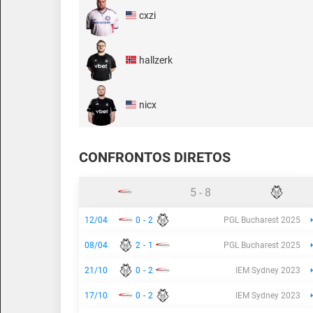
cxzi
hallzerk
nicx
CONFRONTOS DIRETOS
5
-
8
12/04
0
-
2
PGL Bucharest 2025
08/04
2
-
1
PGL Bucharest 2025
21/10
0
-
2
IEM Sydney 2023
17/10
0
-
2
IEM Sydney 2023