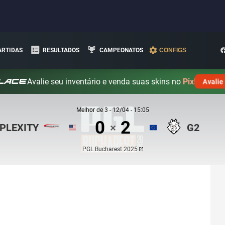
ARTIDAS
RESULTADOS
CAMPEONATOS
CONFIGS
Avalie seu inventário e venda suas skins no
Pix!
Avalie
Melhor de
3
-
12/04 - 15:05
0
2
PLEXITY
G2
✕
PGL Bucharest 2025