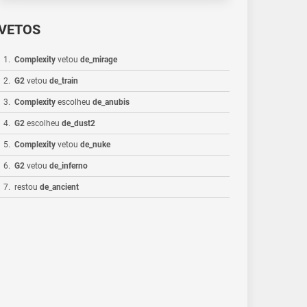
VETOS
1
.
Complexity
vetou
de_mirage
2
.
G2
vetou
de_train
3
.
Complexity
escolheu
de_anubis
4
.
G2
escolheu
de_dust2
5
.
Complexity
vetou
de_nuke
6
.
G2
vetou
de_inferno
7
.
restou
de_ancient