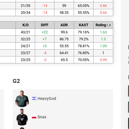
21/35
-14
59
65.05
%
0.66
20/34
-14
58.35
55.55
%
0.66
K/D
DIFF
ADR
KAST
Rating
1.0
43/21
+
22
99.6
79.16
%
1.63
32/25
+
7
86.75
79.2
%
1.3
24/21
+
3
55.55
78.81
%
1.05
23/27
-4
64.41
76.85
%
1
23/25
-2
65.5
70.05
%
0.99
G2
HeavyGod
Snax