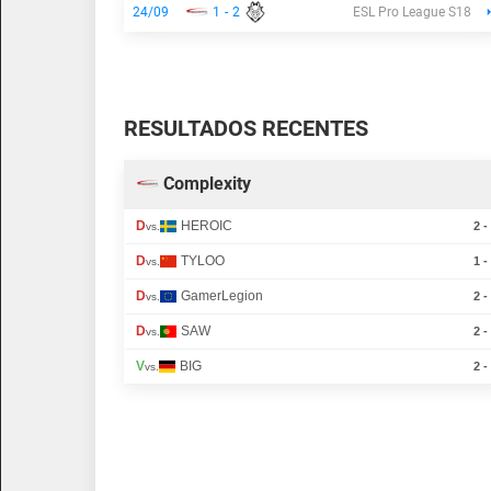
24/09
1
-
2
ESL Pro League S18
RESULTADOS RECENTES
Complexity
D
HEROIC
2 -
vs.
D
TYLOO
1 -
vs.
D
GamerLegion
2 -
vs.
D
SAW
2 -
vs.
V
BIG
2 -
vs.