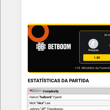
BB St
Procyon
1.80
+18. Ministério da Fazend
ESTATÍSTICAS DA PARTIDA
Complexity
Hakon
"
hallzerk
"
Fjaerli
Nick
"
nicx
"
Lee
Johnny
"
JT
"
Theodosiou