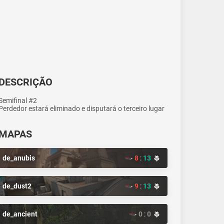
DESCRIÇÃO
Semifinal #2
Perdedor estará eliminado e disputará o terceiro lugar
MAPAS
de_anubis
8
:
13
de_dust2
9
:
13
de_ancient
0
:
0