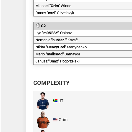
Michael
"
Grim
"
Wince
Danny
"
cxzi
"
Strzelczyk
G2
Ilya
"
m0NESY
"
Osipov
Nemanja
"
huNter-
"
Kovač
Nikita
"
HeavyGod
"
Martynenko
Mario
"
malbsMd
"
Samayoa
Janusz
"
Snax
"
Pogorzelski
COMPLEXITY
JT
Grim