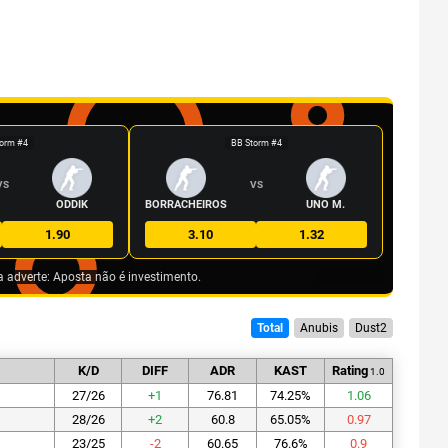
orm #4
BB Storm #4
VS
VS
ODDIK
BORRACHEIROS
UNO M.
1.90
3.10
1.32
a adverte: Aposta não é investimento.
Total
Anubis
Dust2
K/D
DIFF
ADR
KAST
Rating
1.0
27/26
+
1
76.81
74.25
%
1.06
28/26
+
2
60.8
65.05
%
0.97
23/25
-2
60.65
76.6
%
0.9