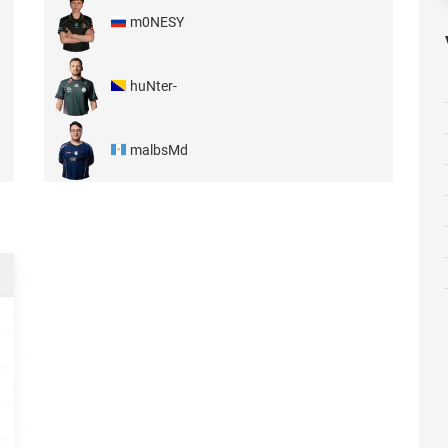
m0NESY
huNter-
malbsMd