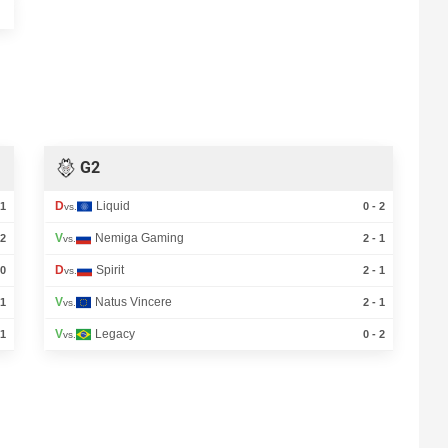
G2
D
Liquid
 1
0 - 2
vs.
V
Nemiga Gaming
 2
2 - 1
vs.
D
Spirit
 0
2 - 1
vs.
V
Natus Vincere
 1
2 - 1
vs.
V
Legacy
 1
0 - 2
vs.