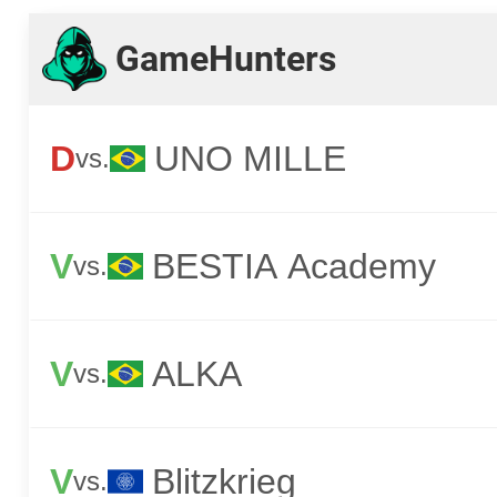
GameHunters
D
UNO MILLE
vs.
V
BESTIA Academy
vs.
V
ALKA
vs.
V
Blitzkrieg
vs.