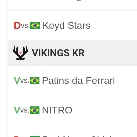
D
Keyd Stars
vs.
VIKINGS KR
V
Patins da Ferrari
vs.
V
NITRO
vs.