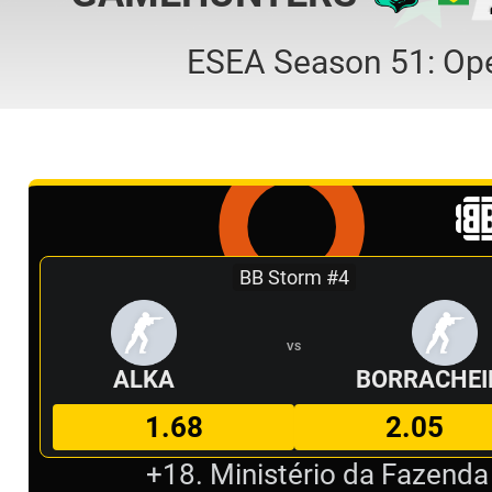
ESEA Season 51: Ope
BB Storm #4
VS
ALKA
BORRACHEI
1.68
2.05
+18. Ministério da Fazenda