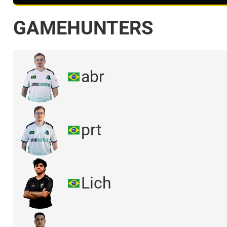
GAMEHUNTERS
abr
prt
Lich