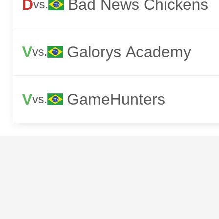
D
Bad News Chickens
vs.
V
Galorys Academy
vs.
V
GameHunters
vs.