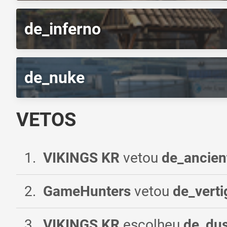
de_inferno
de_nuke
VETOS
1
.
VIKINGS KR
vetou
de_ancien
2
.
GameHunters
vetou
de_verti
3
.
VIKINGS KR
escolheu
de_du