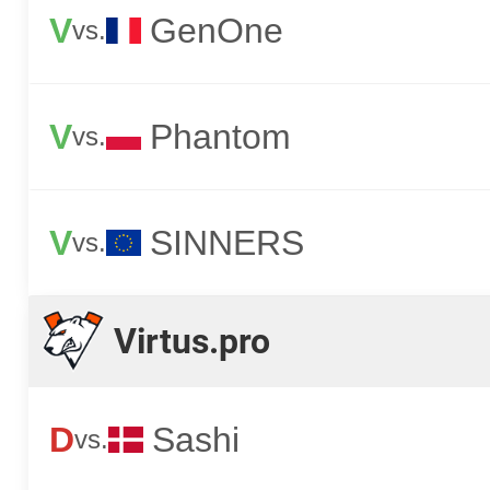
V
GenOne
vs.
V
Phantom
vs.
V
SINNERS
vs.
Virtus.pro
D
Sashi
vs.