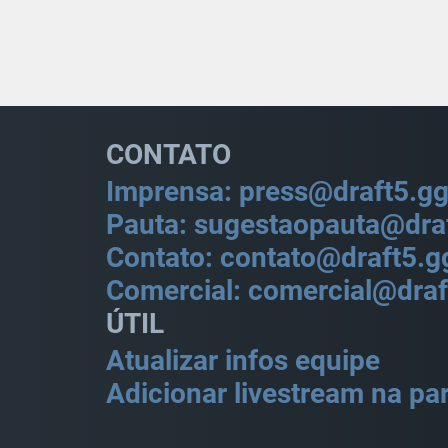
CONTATO
Imprensa: press@draft5.g
Pauta: sugestaopauta@dra
Contato: contato@draft5.g
Comercial: comercial@draf
ÚTIL
Atualizar infos equipe
Adicionar livestream na par