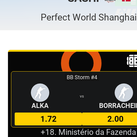
Perfect World Shangha
BB Storm #4
VS
ALKA
BORRACHEI
1.72
2.00
+18. Ministério da Fazenda