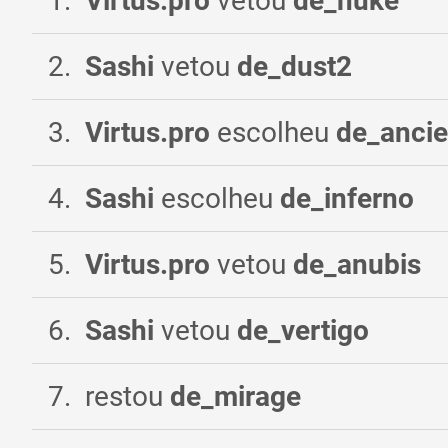
1
.
Virtus.pro
vetou
de_nuke
2
.
Sashi
vetou
de_dust2
3
.
Virtus.pro
escolheu
de_ancie
4
.
Sashi
escolheu
de_inferno
5
.
Virtus.pro
vetou
de_anubis
6
.
Sashi
vetou
de_vertigo
7
.
restou
de_mirage