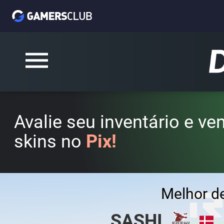
Avalie seu inventário e v
skins no
Pix!
Melhor d
SASHI