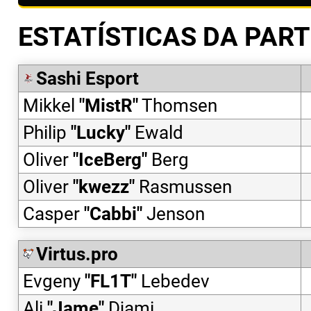
ESTATÍSTICAS DA PART
Sashi Esport
Mikkel
"
MistR
"
Thomsen
Philip
"
Lucky
"
Ewald
Oliver
"
IceBerg
"
Berg
Oliver
"
kwezz
"
Rasmussen
Casper
"
Cabbi
"
Jenson
Virtus.pro
Evgeny
"
FL1T
"
Lebedev
Ali
"
Jame
"
Djami