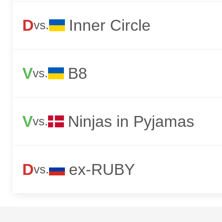
D
Inner Circle
vs.
V
B8
vs.
V
Ninjas in Pyjamas
vs.
D
ex-RUBY
vs.