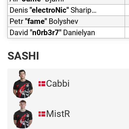
Denis
"
electroNic
"
Sharipov
Petr
"
fame
"
Bolyshev
David
"
n0rb3r7
"
Danielyan
SASHI
Cabbi
MistR