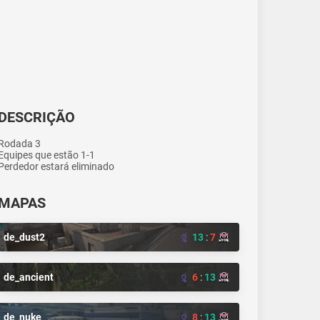
DESCRIÇÃO
Rodada 3
Equipes que estão 1-1
Perdedor estará eliminado
MAPAS
de_dust2
13
:
7
de_ancient
6
:
13
de_nuke
8
:
13