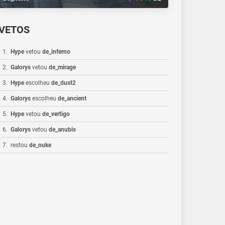
VETOS
1
.
Hype
vetou
de_inferno
2
.
Galorys
vetou
de_mirage
3
.
Hype
escolheu
de_dust2
4
.
Galorys
escolheu
de_ancient
5
.
Hype
vetou
de_vertigo
6
.
Galorys
vetou
de_anubis
7
.
restou
de_nuke