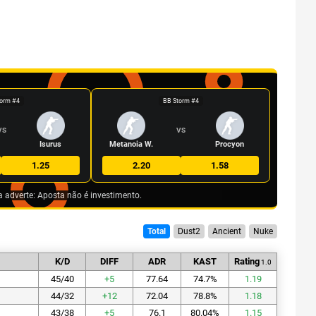
orm #4
BB Storm #4
VS
VS
Isurus
Metanoia W.
Procyon
1.25
2.20
1.58
a adverte: Aposta não é investimento.
Total
Dust2
Ancient
Nuke
K/D
DIFF
ADR
KAST
Rating
1.0
45/40
+
5
77.64
74.7
%
1.19
44/32
+
12
72.04
78.8
%
1.18
43/38
+
5
76.1
80.04
%
1.15