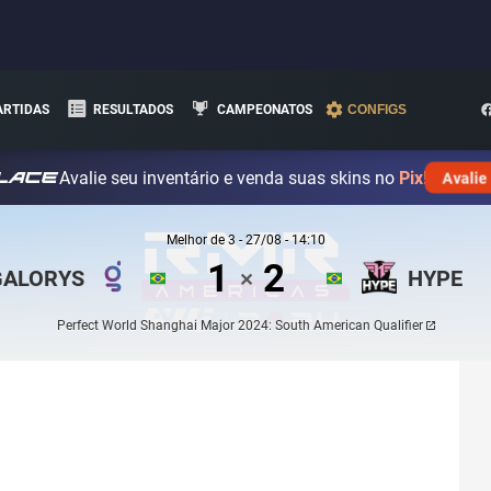
ARTIDAS
RESULTADOS
CAMPEONATOS
CONFIGS
Avalie seu inventário e venda suas skins no
Pix!
Avalie
Melhor de
3
-
27/08 - 14:10
1
2
GALORYS
HYPE
✕
Perfect World Shanghai Major 2024: South American Qualifier