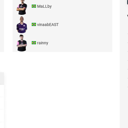
MaLLby
vinaabEAST
rainny