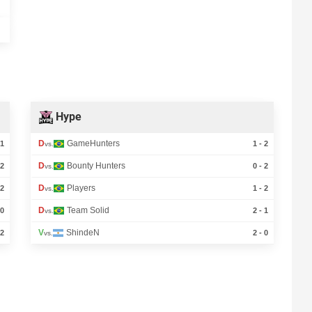
Hype
D
GameHunters
 1
1 - 2
vs.
D
Bounty Hunters
 2
0 - 2
vs.
D
Players
 2
1 - 2
vs.
D
Team Solid
 0
2 - 1
vs.
V
ShindeN
 2
2 - 0
vs.