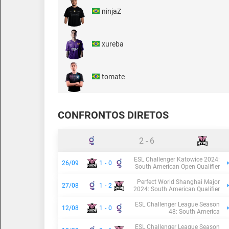
ninjaZ
xureba
tomate
CONFRONTOS DIRETOS
2
-
6
ESL Challenger Katowice 2024:
26/09
1
-
0
South American Open Qualifier
Perfect World Shanghai Major
27/08
1
-
2
2024: South American Qualifier
ESL Challenger League Season
12/08
1
-
0
48: South America
ESL Challenger League Season