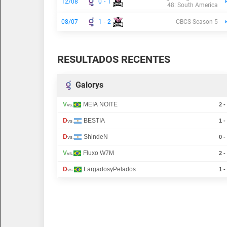
12/08
0
-
1
48: South America
08/07
1
-
2
CBCS Season 5
RESULTADOS RECENTES
Galorys
V
MEIA NOITE
2 -
vs.
D
BESTIA
1 -
vs.
D
ShindeN
0 -
vs.
V
Fluxo W7M
2 -
vs.
D
LargadosyPelados
1 -
vs.