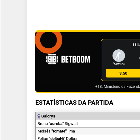
BB St
Yawara
3.50
+18. Ministério da Fazend
ESTATÍSTICAS DA PARTIDA
Galorys
Bruno
"
xureba
"
Sigwalt
Moisés
"
tomate
"
lima
Felipe
"
delboNi
"
Delboni