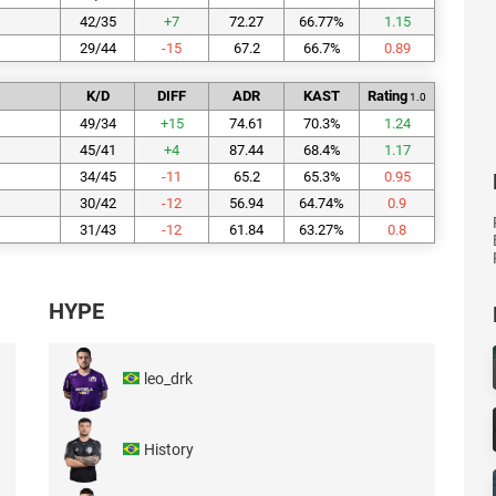
42/35
+
7
72.27
66.77
%
1.15
29/44
-15
67.2
66.7
%
0.89
K/D
DIFF
ADR
KAST
Rating
1.0
49/34
+
15
74.61
70.3
%
1.24
45/41
+
4
87.44
68.4
%
1.17
34/45
-11
65.2
65.3
%
0.95
30/42
-12
56.94
64.74
%
0.9
31/43
-12
61.84
63.27
%
0.8
HYPE
leo_drk
History