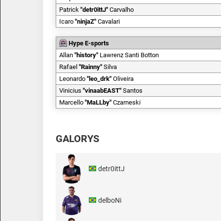
Patrick
"
detr0ittJ
"
Carvalho
Icaro
"
ninjaZ
"
Cavalari
Hype E-sports
Allan
"
history
"
Lawrenz Santi Botton
Rafael
"
Rainny
"
Silva
Leonardo
"
leo_drk
"
Oliveira
Vinicius
"
vinaabEAST
"
Santos
Marcello
"
MaLLby
"
Czarneski
GALORYS
detr0ittJ
delboNi