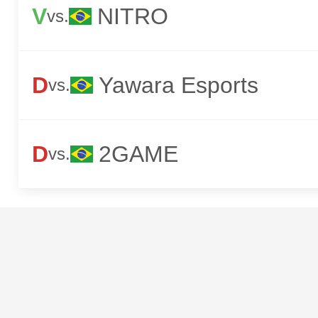
V
NITRO
vs.
D
Yawara Esports
vs.
D
2GAME
vs.