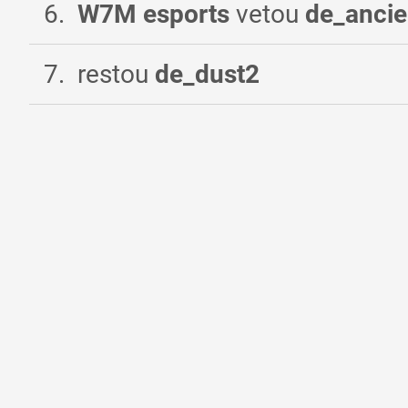
6
.
W7M esports
vetou
de_ancie
7
.
restou
de_dust2