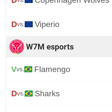
D
Viperio
vs.
W7M esports
V
Flamengo
vs.
D
Sharks
vs.