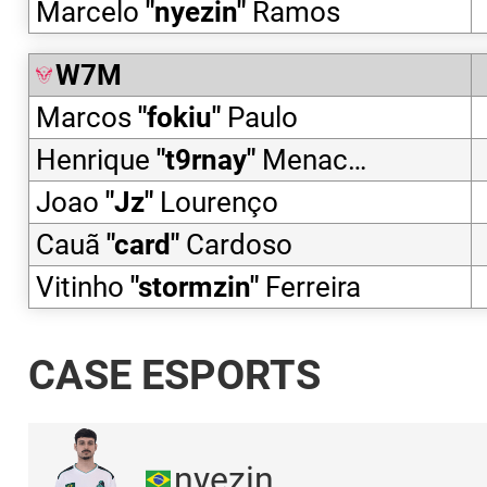
Marcelo
"
nyezin
"
Ramos
W7M
Marcos
"
fokiu
"
Paulo
Henrique
"
t9rnay
"
Menacho
Joao
"
Jz
"
Lourenço
Cauã
"
card
"
Cardoso
Vitinho
"
stormzin
"
Ferreira
CASE ESPORTS
nyezin