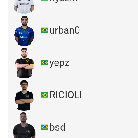
urban0
yepz
RICIOLI
bsd