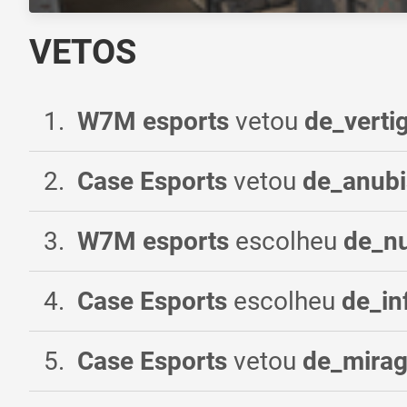
VETOS
1
.
W7M esports
vetou
de_verti
2
.
Case Esports
vetou
de_anubi
3
.
W7M esports
escolheu
de_n
4
.
Case Esports
escolheu
de_in
5
.
Case Esports
vetou
de_mira