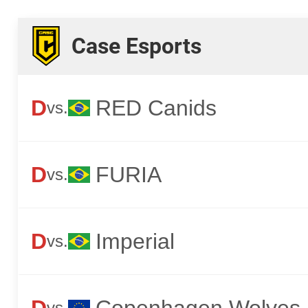
Case Esports
D
RED Canids
vs.
D
FURIA
vs.
D
Imperial
vs.
D
Copenhagen Wolves
vs.