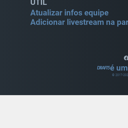
ÚTIL
Atualizar infos equipe
Adicionar livestream na par
é um
© 2017-
20