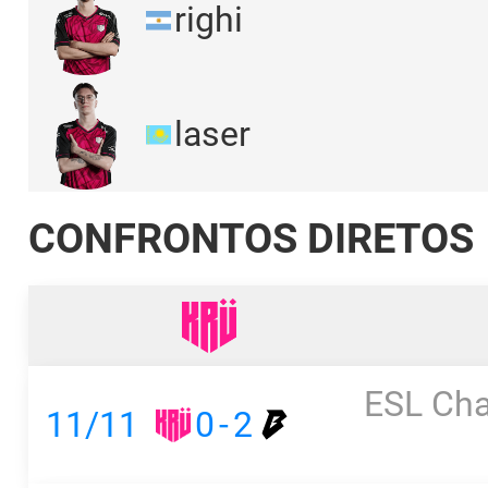
righi
laser
CONFRONTOS DIRETOS
ESL Cha
11/11
0
-
2