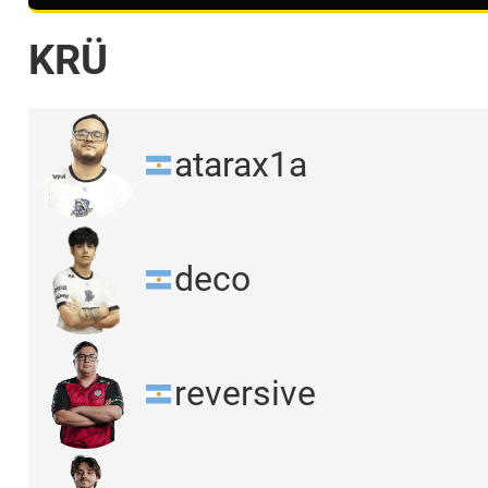
KRÜ
atarax1a
deco
reversive