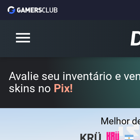
Avalie seu inventário e v
skins no
Pix!
Melhor d
KRÜ