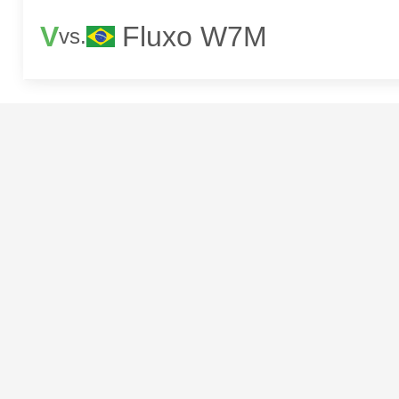
V
Fluxo W7M
vs.