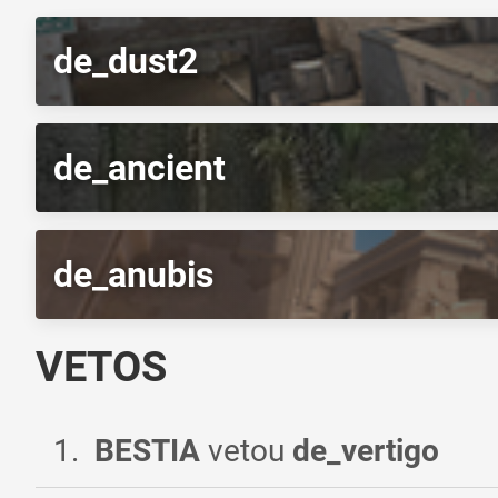
de_dust2
de_ancient
de_anubis
VETOS
1
.
BESTIA
vetou
de_vertigo