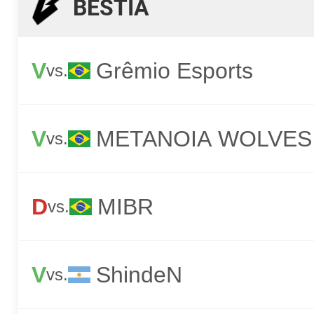
BESTIA
V
Grêmio Esports
vs.
V
METANOIA WOLVES
vs.
D
MIBR
vs.
V
ShindeN
vs.