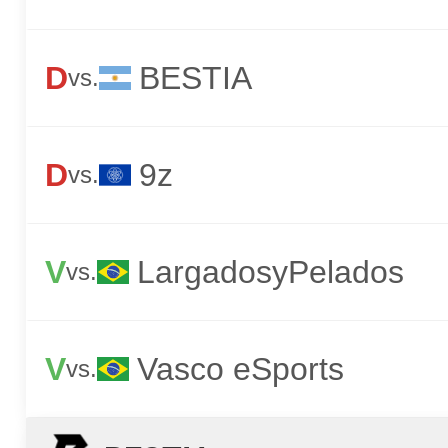
D
BESTIA
vs.
D
9z
vs.
V
LargadosyPelados
vs.
V
Vasco eSports
vs.