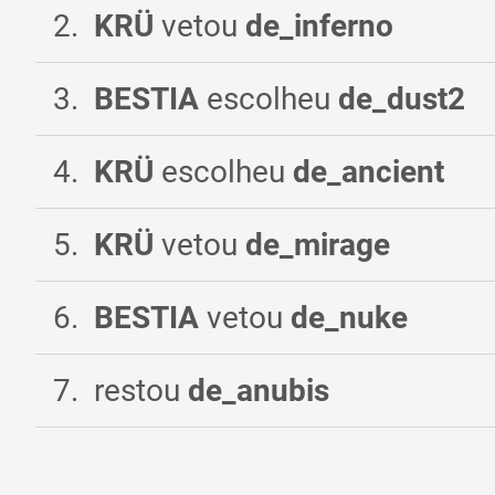
2
.
KRÜ
vetou
de_inferno
3
.
BESTIA
escolheu
de_dust2
4
.
KRÜ
escolheu
de_ancient
5
.
KRÜ
vetou
de_mirage
6
.
BESTIA
vetou
de_nuke
7
.
restou
de_anubis