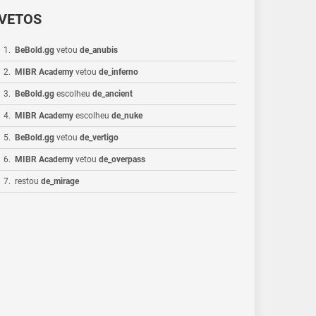
VETOS
1
.
BeBold.gg
vetou
de_anubis
2
.
MIBR Academy
vetou
de_inferno
3
.
BeBold.gg
escolheu
de_ancient
4
.
MIBR Academy
escolheu
de_nuke
5
.
BeBold.gg
vetou
de_vertigo
6
.
MIBR Academy
vetou
de_overpass
7
.
restou
de_mirage