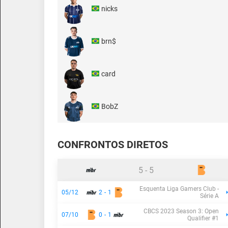
nicks
brn$
card
BobZ
CONFRONTOS DIRETOS
5
-
5
Esquenta Liga Gamers Club -
05/12
2
-
1
Série A
CBCS 2023 Season 3: Open
07/10
0
-
1
Qualifier #1