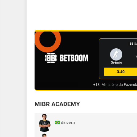
BB St
Grêmio
3.40
+18. Ministério da Fazend
MIBR ACADEMY
diozera