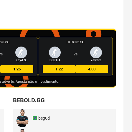
orm #4
BB Storm #4
VS
VS
Keyd S.
BESTIA
Yawara
1.26
1.22
4.00
a adverte: Aposta não é investimento.
BEBOLD.GG
beg0d