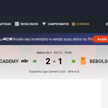
ARTIDAS
RESULTADOS
CAMPEONATOS
CONFIGS
Avalie seu inventário e venda suas skins no
Pix!
Avalie
Melhor de
3
-
05/12 - 19:00
2
1
ACADEMY
BEBOLD
✕
Esquenta Liga Gamers Club - Série A