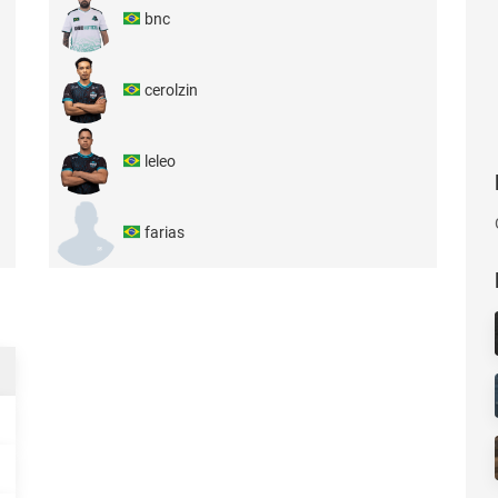
bnc
cerolzin
leleo
farias