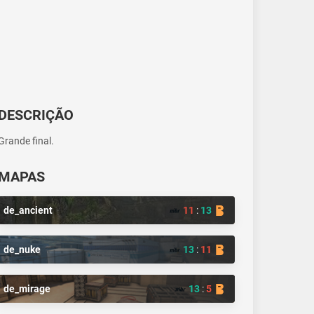
DESCRIÇÃO
Grande final.
MAPAS
de_ancient
11
:
13
de_nuke
13
:
11
de_mirage
13
:
5