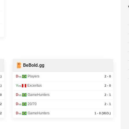
BeBold.gg
D
Players
.)
2 - 0
vs.
V
Exceritus
.)
2 - 0
vs.
D
GameHunters
 0
2 - 1
vs.
D
20/70
 2
2 - 1
vs.
D
GameHunters
 2
1 - 0 (W.O.)
vs.