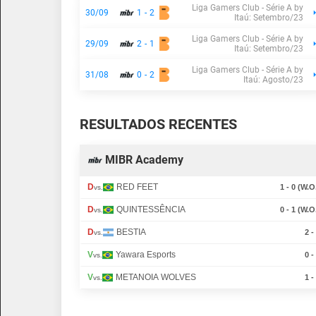
Liga Gamers Club - Série A by
30/09
1
-
2
Itaú: Setembro/23
Liga Gamers Club - Série A by
29/09
2
-
1
Itaú: Setembro/23
Liga Gamers Club - Série A by
31/08
0
-
2
Itaú: Agosto/23
RESULTADOS RECENTES
MIBR Academy
D
RED FEET
1 - 0 (W.O
vs.
D
QUINTESSÊNCIA
0 - 1 (W.O
vs.
D
BESTIA
2 -
vs.
V
Yawara Esports
0 -
vs.
V
METANOIA WOLVES
1 -
vs.