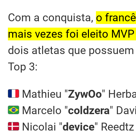
Com a conquista,
o francê
mais vezes foi eleito MV
dois atletas que possuem 
Top 3:
Mathieu "
ZywOo
" Herb
Marcelo "
coldzera
" Dav
Nicolai "
device
" Reedtz