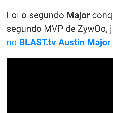
Foi o segundo
Major
conq
segundo MVP de ZywOo, 
no
BLAST.tv Austin Major