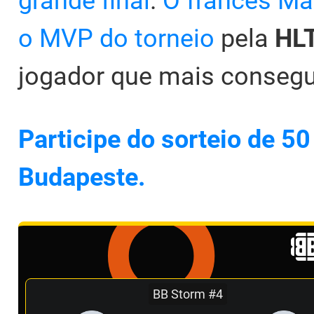
grande final
.
O francês Ma
o MVP do torneio
pela
HLT
jogador que mais conseguiu
Participe do sorteio de 5
Budapeste.
BB Storm #4