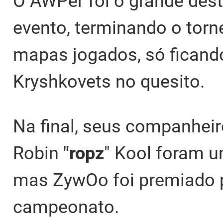
O AWPer foi o grande dest
evento, terminando o torn
mapas jogados, só ficando
Kryshkovets no quesito.
Na final, seus companheir
Robin
"ropz
" Kool foram 
mas ZywOo foi premiado p
campeonato.