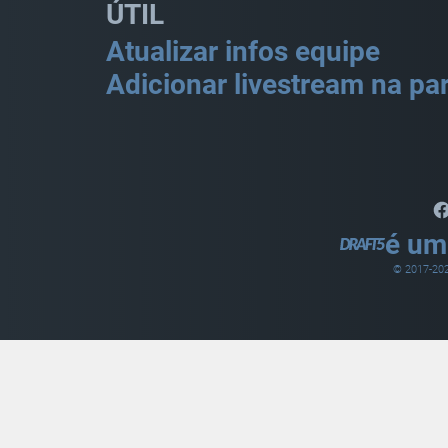
ÚTIL
Atualizar infos equipe
Adicionar livestream na par
é um
© 2017-
20