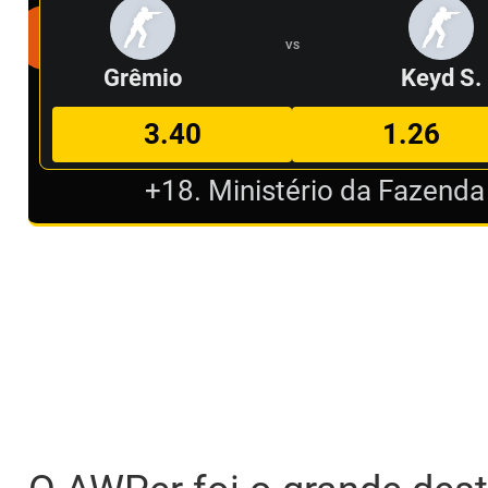
VS
Grêmio
Keyd S.
3.40
1.26
+18. Ministério da Fazenda