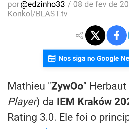
por
@
edzinho33
/
08 de fev de 20
Konkol/BLAST.tv
Nos siga no Google N
Mathieu "
ZywOo
" Herbaut 
Player
) da
IEM Kraków 20
Rating 3.0. Ele foi o princ