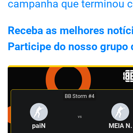
campanha que terminou 
Receba as melhores notíc
Participe do nosso grupo
BB Storm #4
VS
paiN
MEIA N.