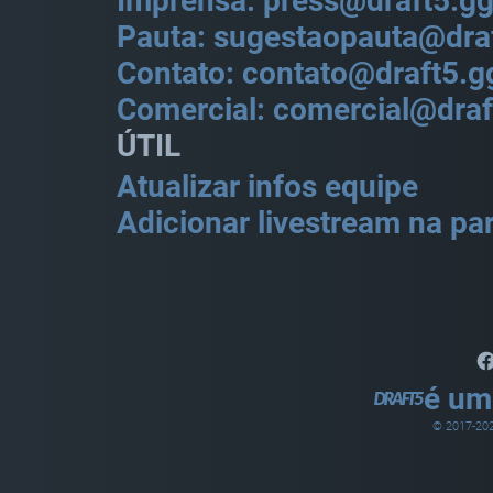
Imprensa: press@draft5.g
Pauta: sugestaopauta@dra
Contato: contato@draft5.g
Comercial: comercial@draf
ÚTIL
Atualizar infos equipe
Adicionar livestream na par
é um
© 2017-
20