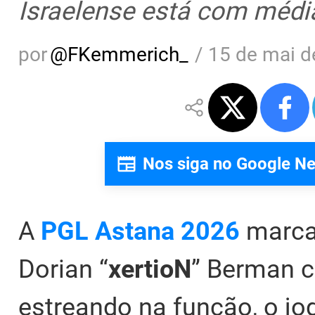
Israelense está com média
por
@
FKemmerich_
/
15 de mai d
Nos siga no Google N
A
PGL Astana 2026
marca
Dorian “
xertioN
” Berman 
estreando na função, o jo