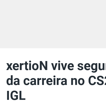
xertioN vive seg
da carreira no C
IGL