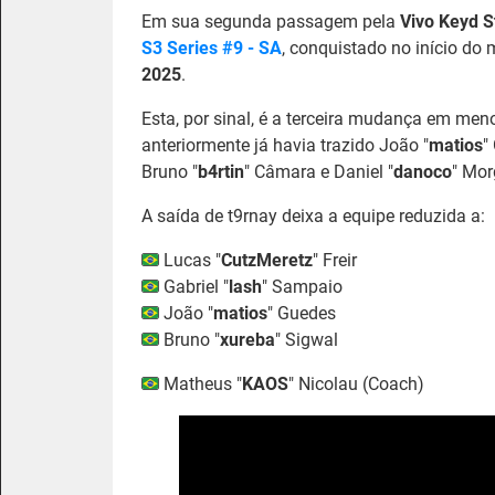
Em sua segunda passagem pela
Vivo Keyd S
S3 Series #9 - SA
, conquistado no início do
2025
.
Esta, por sinal, é a terceira mudança em me
anteriormente já havia trazido João "
matios
"
Bruno "
b4rtin
" Câmara e Daniel "
danoco
" Mor
A saída de t9rnay deixa a equipe reduzida a:
Lucas "
CutzMeretz
" Freir
Gabriel "
lash
" Sampaio
João "
matios
" Guedes
Bruno "
xureba
" Sigwal
Matheus "
KAOS
" Nicolau (Coach)