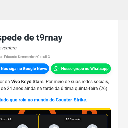
spede de t9rnay
novembro
pa:
Eduardo Kemmerich/Circuit X
Nos siga no Google News
Nosso grupo no Whatsapp
dor da
Vivo Keyd Stars
. Por meio de suas redes sociais,
a de 24 anos ainda na tarde da última quinta-feira (26).
 tudo que rola no mundo do Counter-Strike
.
 Storm #4
BB Storm #4