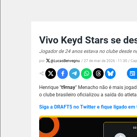
Vivo Keyd Stars se de
Jogador de 24 anos estava no clube desde 
por
@
LucasBenvegnu
/
27 de mar de 2026 - 11:30
/ Ca
Henrique "
t9rnay
" Menacho não é mais joga
o clube brasileiro oficializou a saída do atlet
Siga a DRAFT5 no Twitter e fique ligado em
BB