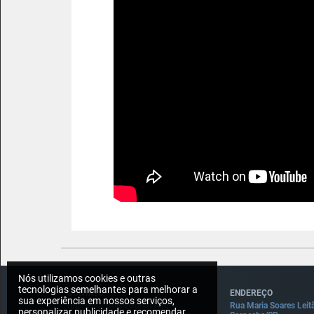
Nós utilizamos cookies e outras
tecnologias semelhantes para melhorar a
CONTATO
ENDEREÇO
sua experiência em nossos serviços,
Imprensa: press@draft5.gg
Rua Maria Soares Leit
personalizar publicidade e recomendar