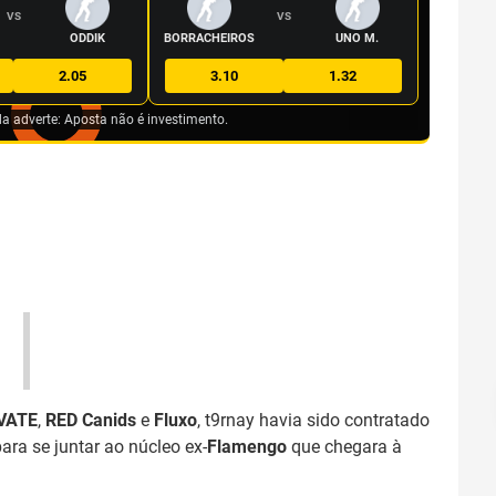
VS
VS
ODDIK
BORRACHEIROS
UNO M.
2.05
3.10
1.32
da adverte: Aposta não é investimento.
VATE
,
RED Canids
e
Fluxo
, t9rnay havia sido contratado
a se juntar ao núcleo ex-
Flamengo
que chegara à