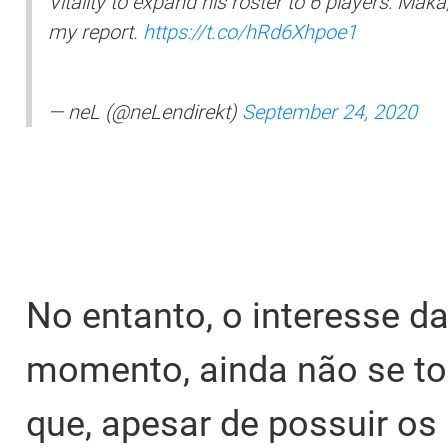
Vitality to expand his roster to 6 players: Mak
my report.
https://t.co/hRd6Xhpoe1
— neL (@neLendirekt)
September 24, 2020
No entanto, o interesse da
momento, ainda não se to
que, apesar de possuir os