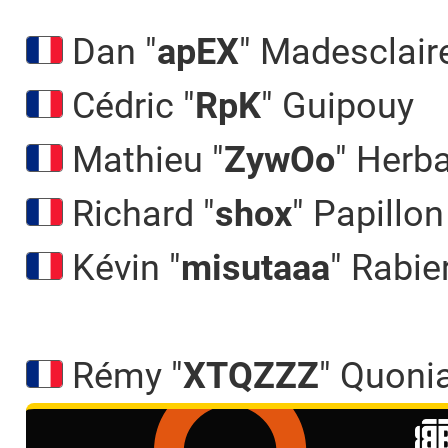
Dan "
apEX
" Madesclair
Cédric "
RpK
" Guipouy
Mathieu "
ZywOo
" Herb
Richard "
shox
" Papillon
Kévin "
misutaaa
" Rabie
Rémy "
XTQZZZ
" Quoni