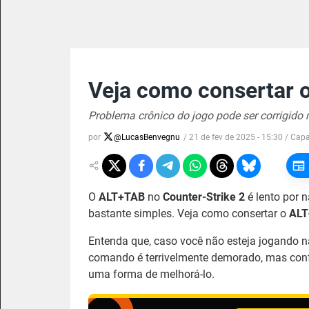
Veja como consertar 
Problema crônico do jogo pode ser corrigido
por
@
LucasBenvegnu
/
21 de fev de 2025 - 15:30
/ Cap
O
ALT+TAB
no
Counter-Strike 2
é lento por n
bastante simples. Veja como consertar o
ALT
Entenda que, caso você não esteja jogando na
comando é terrivelmente demorado, mas conf
uma forma de melhorá-lo.