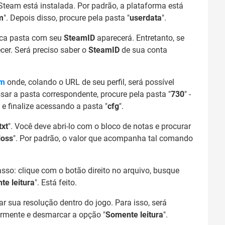
Steam está instalada. Por padrão, a plataforma está
m
". Depois disso, procure pela pasta "
userdata
".
ica pasta com seu
SteamID
aparecerá. Entretanto, se
ecer. Será preciso saber o
SteamID
de sua conta
om
onde, colando o URL de seu perfil, será possível
sar a pasta correspondente, procure pela pasta "
730
" -
" e finalize acessando a pasta "
cfg
".
txt
". Você deve abri-lo com o bloco de notas e procurar
loss
". Por padrão, o valor que acompanha tal comando
asso: clique com o botão direito no arquivo, busque
e leitura
". Está feito.
ar sua resolução dentro do jogo. Para isso, será
ormente e desmarcar a opção "
Somente leitura
".