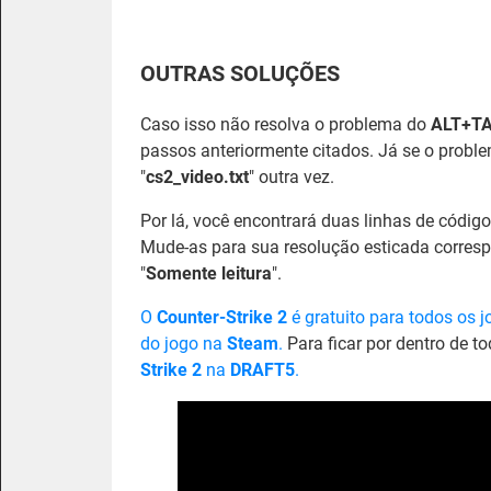
OUTRAS SOLUÇÕES
Caso isso não resolva o problema do
ALT+T
passos anteriormente citados. Já se o proble
"
cs2_video.txt
" outra vez.
Por lá, você encontrará duas linhas de código:
Mude-as para sua resolução esticada corresp
"
Somente leitura
".
O
Counter-Strike 2
é gratuito para todos os 
do jogo na
Steam
.
Para ficar por dentro de t
Strike 2
na
DRAFT5
.