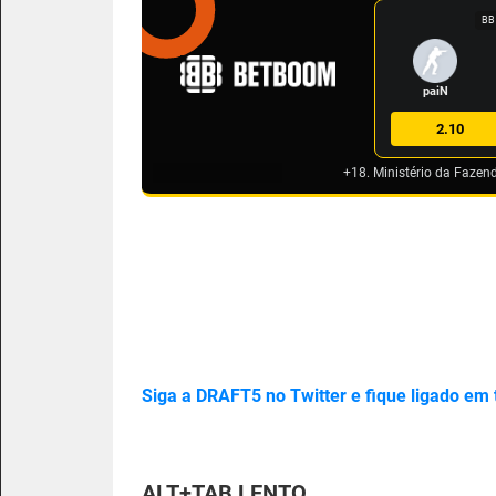
BB
paiN
2.10
+18. Ministério da Fazen
Siga a DRAFT5 no Twitter e fique ligado em
ALT+TAB LENTO