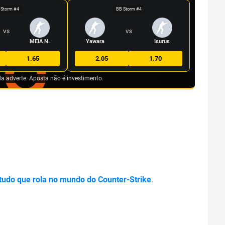
 Storm #4
BB Storm #4
VS
VS
MEIA N.
Yawara
Isurus
1.65
2.05
1.70
da adverte: Aposta não é investimento.
 tudo que rola no mundo do Counter-Strike
.