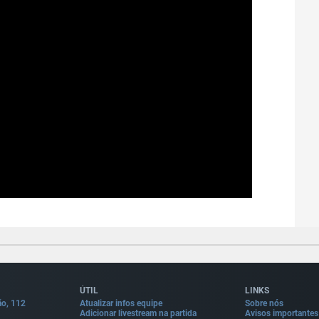
ÚTIL
LINKS
ão, 112
Atualizar infos equipe
Sobre nós
Adicionar livestream na partida
Avisos importantes