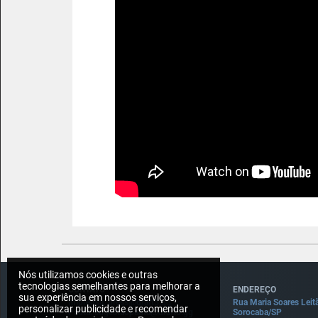
Nós utilizamos cookies e outras
tecnologias semelhantes para melhorar a
CONTATO
ENDEREÇO
sua experiência em nossos serviços,
Imprensa: press@draft5.gg
Rua Maria Soares Leit
personalizar publicidade e recomendar
Pauta: sugestaopauta@draft5.gg
Sorocaba/SP