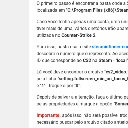
O primeiro passo é encontrar a pasta onde a 
localizada em "
C:\Program Files (x86)\Stea
Caso você tenha apenas uma conta, uma ún
tiver mais de uma, vários diretórios irão apar
utilizada no
Counter-Strike 2
.
Para isso, basta usar o site
steamidfinder.c
descobrir o número que o representa. Ao aces
ID que corresponde ao
CS2
na
Steam
- "
local
Lá você deve encontrar o arquivo "
cs2_video.
pela linha "
setting.fullscreen_min_on_focus_
é "
1
" - troque-o por "
0
".
Depois de salvar a alteração, faça o último p
pelas propriedades e marque a opção "
Soment
Importante:
após isso, não será possível troc
necessário buscar pelo arquivo citado anteri