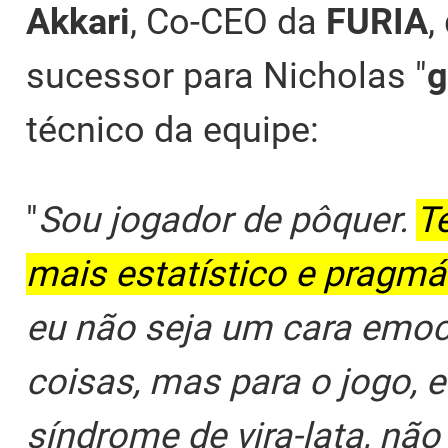
Akkari
, Co-CEO da
FURIA
,
sucessor para Nicholas "
g
técnico da equipe:
"
Sou jogador de pôquer.
T
mais estatístico e pragmát
eu não seja um cara emoci
coisas, mas para o jogo, eu
síndrome de vira-lata, nã