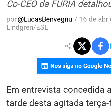
Co-CEO da FURIA detalhou
por
@
LucasBenvegnu
/
16 de abr 
Lindgren/ESL
Nos siga no Google N
Em entrevista concedida a
tarde desta agitada terça-f