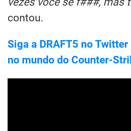
vezes você se f###, mas 
contou.
Siga a DRAFT5 no Twitter 
no mundo do Counter-Stri