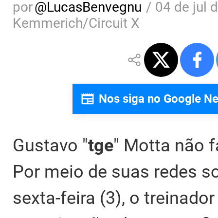
por
@
LucasBenvegnu
/
04 de jul 
Kemmerich/Circuit X
Nos siga no Google N
Gustavo "
tge
" Motta não 
Por meio de suas redes so
sexta-feira (3), o treinado