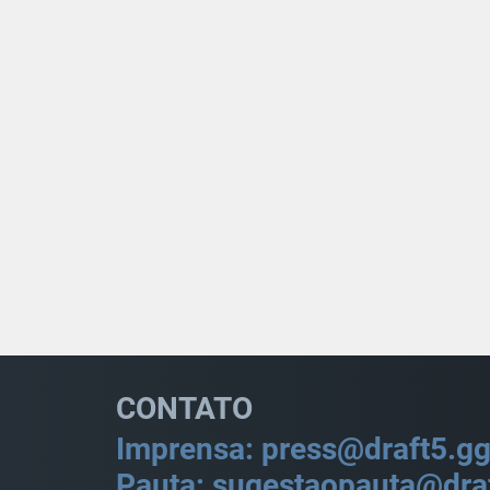
CONTATO
Imprensa: press@draft5.g
Pauta: sugestaopauta@dra