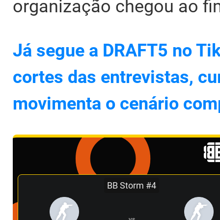
organização chegou ao fi
Já segue a DRAFT5 no Tik
cortes das entrevistas, cu
movimenta o cenário comp
BB Storm #4
VS