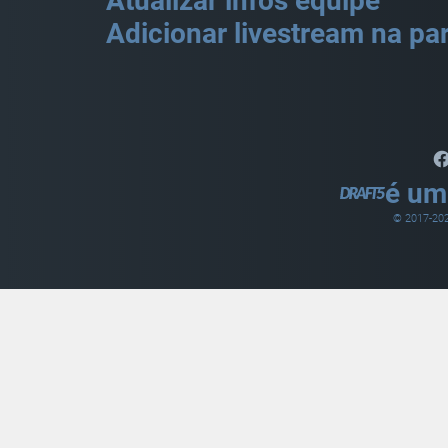
Atualizar infos equipe
Adicionar livestream na par
é um
© 2017-
20