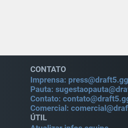
CONTATO
Imprensa: press@draft5.g
Pauta: sugestaopauta@dra
Contato: contato@draft5.g
Comercial: comercial@draf
ÚTIL