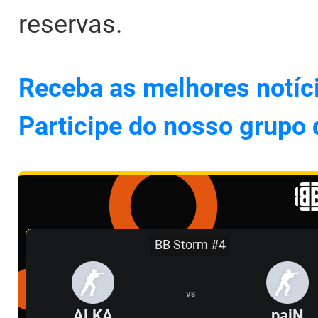
reservas.
Receba as melhores notíc
Participe do nosso grupo
BB Storm #4
VS
ALKA
paiN