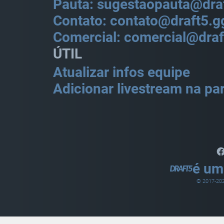
Pauta: sugestaopauta@dra
Contato: contato@draft5.g
Comercial: comercial@draf
ÚTIL
Atualizar infos equipe
Adicionar livestream na par
é um
© 2017-
20