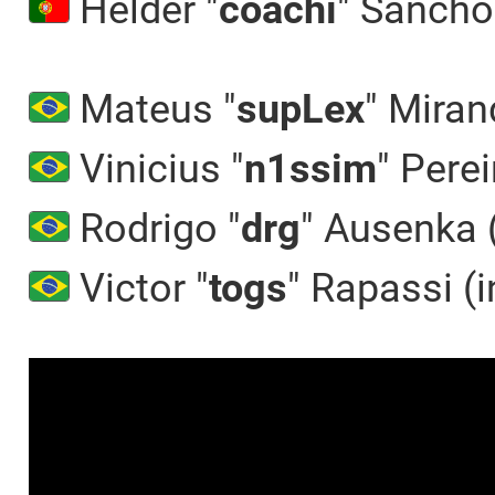
Hélder "
coachi
" Sancho
Mateus "
supLex
" Miran
Vinicius "
n1ssim
" Perei
Rodrigo "
drg
" Ausenka (
Victor "
togs
" Rapassi (i