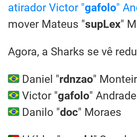
atirador Victor "
gafolo
" An
mover Mateus "
supLex
" M
Agora, a Sharks se vê redu
Daniel "
rdnzao
" Montei
Victor "
gafolo
" Andrade
Danilo "
doc
" Moraes