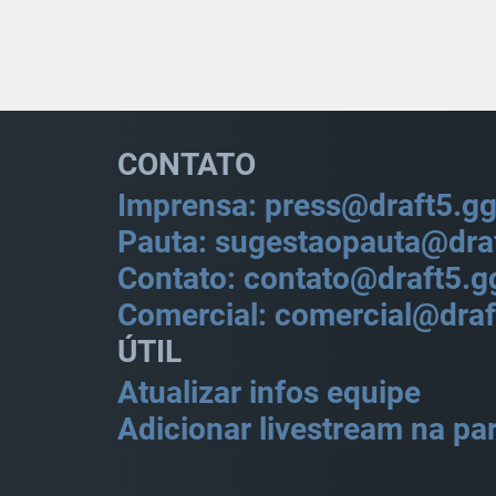
CONTATO
Imprensa: press@draft5.g
Pauta: sugestaopauta@dra
Contato: contato@draft5.g
Comercial: comercial@draf
ÚTIL
Atualizar infos equipe
Adicionar livestream na par