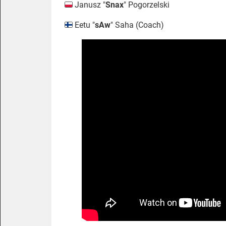
Janusz "⁠
Snax⁠
" Pogorzelski
Eetu "
sAw
" Saha (Coach)