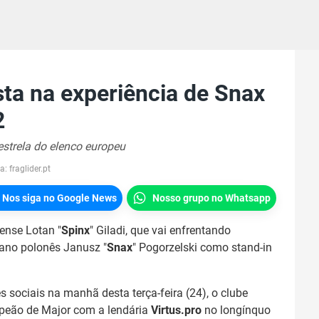
ta na experiência de Snax
2
estrela do elenco europeu
a:
fraglider.pt
Nos siga no Google News
Nosso grupo no Whatsapp
nse Lotan "⁠
Spinx⁠
" Giladi, que vai enfrentando
rano polonês Janusz "⁠
Snax⁠
" Pogorzelski como stand-in
sociais na manhã desta terça-feira (24), o clube
mpeão de Major com a lendária
Virtus.pro
no longínquo