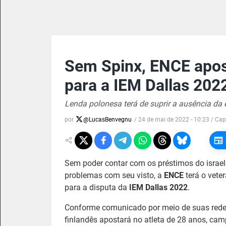
Sem Spinx, ENCE apos
para a IEM Dallas 202
Lenda polonesa terá de suprir a ausência da 
por
@
LucasBenvegnu
/
24 de mai de 2022 - 10:23
/ Cap
Sem poder contar com os préstimos do israele
problemas com seu visto, a
ENCE
terá o vete
para a disputa da
IEM Dallas 2022
.
Conforme comunicado por meio de suas redes 
finlandês apostará no atleta de 28 anos, ca