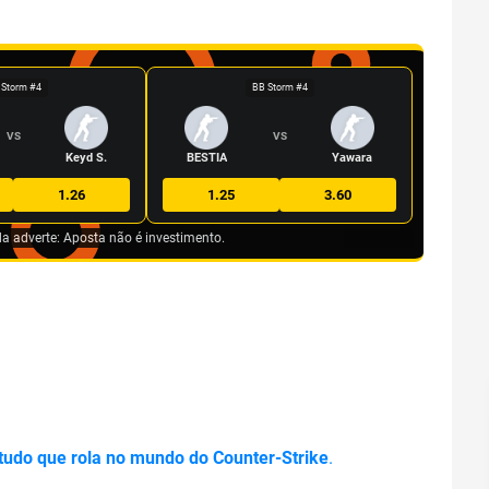
 Storm #4
BB Storm #4
VS
VS
Keyd S.
BESTIA
Yawara
1.26
1.25
3.60
da adverte: Aposta não é investimento.
 tudo que rola no mundo do Counter-Strike
.