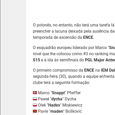
O polonês, no entanto, não terá uma tarefa lá
preencher a lacuna deixada pela ausência daq
temporada de ascensão da
ENCE
.
O esquadrão europeu liderado por Marco "
Sn
nível que lhe colocou como #3 no ranking m
S15
e à ida às semifinais do
PGL Major Antw
O primeiro compromisso da
ENCE
na
IEM Da
segunda-feira (30), quando a equipe enfrent
clube terá a seguinte formação:
Marco "⁠
Snappi⁠
" Pfeiffer
Paweł "⁠
dycha⁠
" Dycha
Olek "
Hades
" Miskiewicz
Pavle "
maden
" Bošković