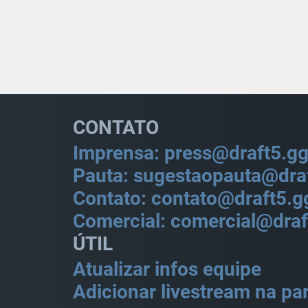
CONTATO
Imprensa: press@draft5.g
Pauta: sugestaopauta@dra
Contato: contato@draft5.g
Comercial: comercial@draf
ÚTIL
Atualizar infos equipe
Adicionar livestream na par