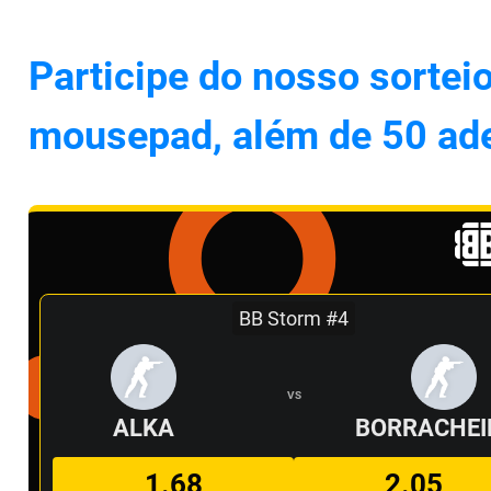
Participe do nosso sortei
mousepad, além de 50 ade
BB Storm #4
VS
ALKA
BORRACHEI
1.68
2.05