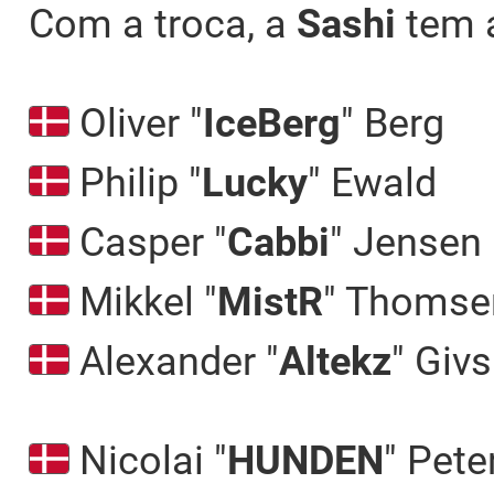
Com a troca, a
Sashi
tem 
Oliver "⁠
IceBerg⁠
" Berg
Philip "⁠
Lucky⁠
" Ewald
Casper "⁠
Cabbi⁠
" Jensen
Mikkel "⁠
MistR⁠
" Thomse
Alexander "⁠
Altekz⁠
" Giv
Nicolai "⁠
HUNDEN⁠
" Pete