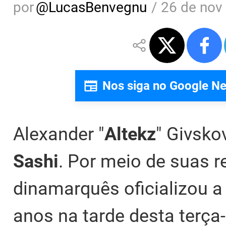
por
@
LucasBenvegnu
/
26 de nov
Nos siga no Google N
Alexander "⁠
Altekz⁠
" Givsko
Sashi
. Por meio de suas r
dinamarquês oficializou a
anos na tarde desta terça-f