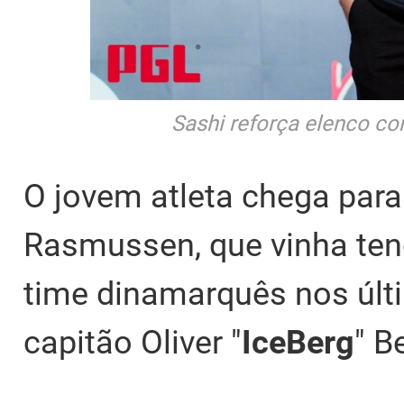
Sashi reforça elenco co
O jovem atleta chega para s
Rasmussen, que vinha ten
time dinamarquês nos últ
capitão Oliver "⁠
IceBerg⁠
" B