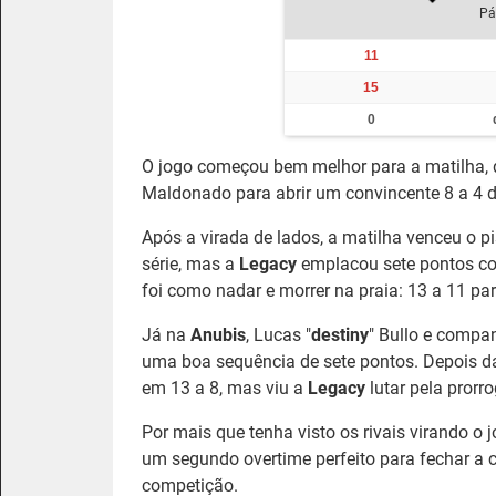
Pá
11
15
0
O jogo começou bem melhor para a matilha, 
Maldonado para abrir um convincente 8 a 4 
Após a virada de lados, a matilha venceu o p
série, mas a
Legacy
emplacou sete pontos co
foi como nadar e morrer na praia: 13 a 11 pa
Já na
Anubis
, Lucas "
destiny
" Bullo e compa
uma boa sequência de sete pontos. Depois da
em 13 a 8, mas viu a
Legacy
lutar pela prorr
Por mais que tenha visto os rivais virando o 
um segundo overtime perfeito para fechar a c
competição.