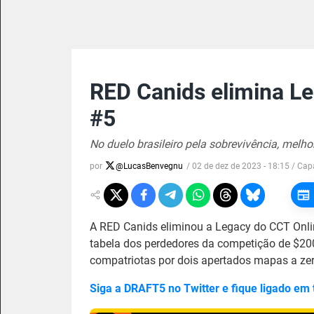
RED Canids elimina Le
#5
No duelo brasileiro pela sobrevivência, melho
por
@
LucasBenvegnu
/
02 de dez de 2023 - 18:15
/ Cap
A RED Canids eliminou a Legacy do CCT Onlin
tabela dos perdedores da competição de $200
compatriotas por dois apertados mapas a zer
Siga a DRAFT5 no Twitter e fique ligado em