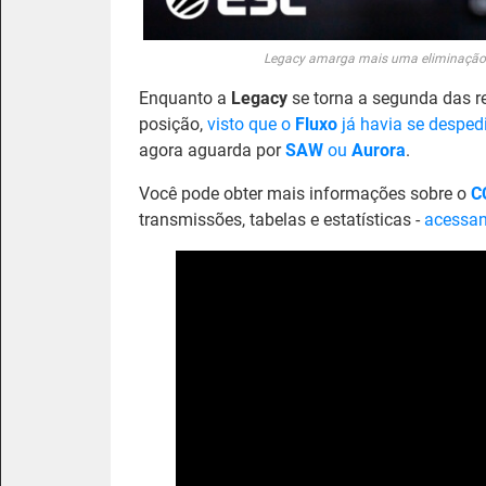
Legacy amarga mais uma eliminação p
Enquanto a
Legacy
se torna a segunda das re
posição,
visto que o
Fluxo
já havia se despedi
agora aguarda por
SAW
ou
Aurora
.
Você pode obter mais informações sobre o
C
transmissões, tabelas e estatísticas -
acessan