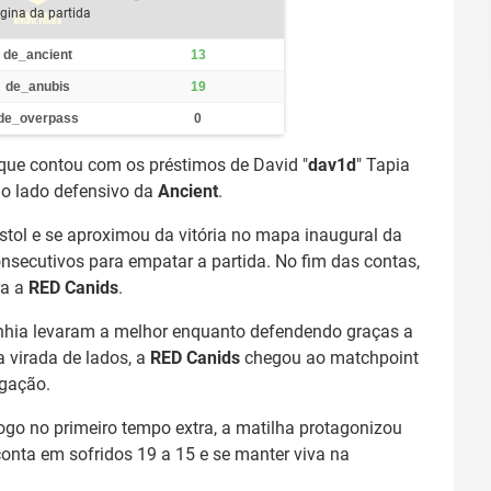
gina da partida
de_ancient
13
de_anubis
19
de_overpass
0
que contou com os préstimos de David "
dav1d
" Tapia
do lado defensivo da
Ancient
.
istol e se aproximou da vitória no mapa inaugural da
nsecutivos para empatar a partida. No fim das contas,
ra a
RED Canids
.
nhia levaram a melhor enquanto defendendo graças a
 virada de lados, a
RED Canids
chegou ao matchpoint
ogação.
jogo no primeiro tempo extra, a matilha protagonizou
onta em sofridos 19 a 15 e se manter viva na