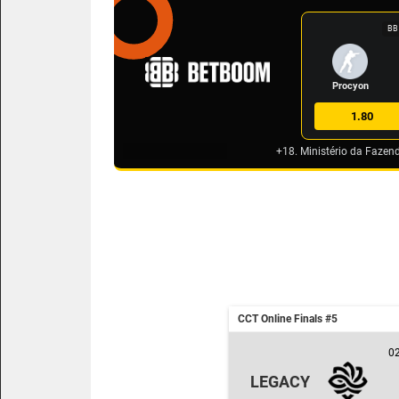
BB
Procyon
1.80
+18. Ministério da Fazen
CCT Online Finals #5
02
LEGACY