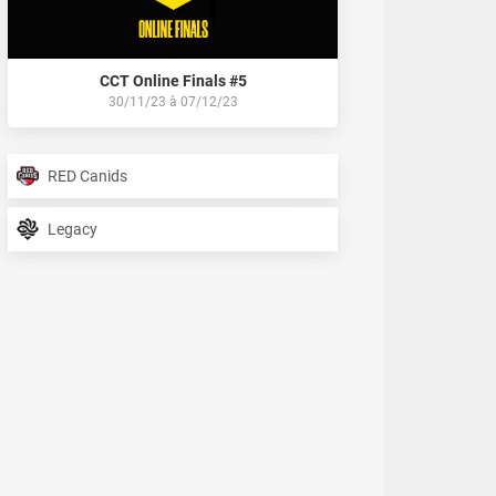
CCT Online Finals #5
30/11/23
à
07/12/23
RED Canids
Legacy