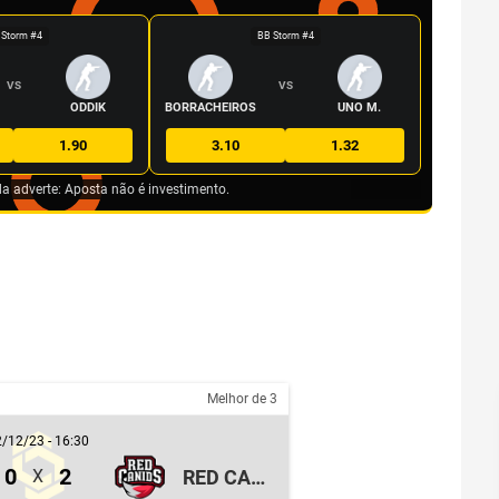
 Storm #4
BB Storm #4
VS
VS
ODDIK
BORRACHEIROS
UNO M.
1.90
3.10
1.32
da adverte: Aposta não é investimento.
Melhor de 3
/12/23 - 16:30
0
2
RED CANIDS
X