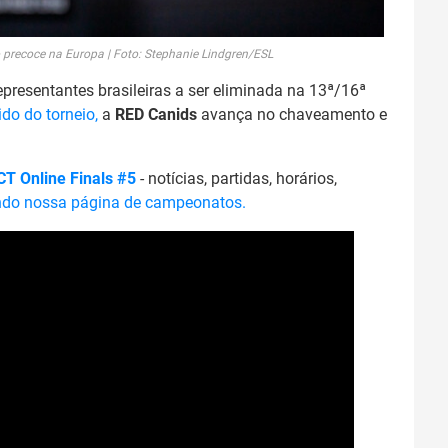
recoce na Europa | Foto: Stephanie Lindgren/ESL
presentantes brasileiras a ser eliminada na 13ª/16ª
do do torneio,
a
RED Canids
avança no chaveamento e
CT Online Finals #5
- notícias, partidas, horários,
do nossa página de campeonatos.