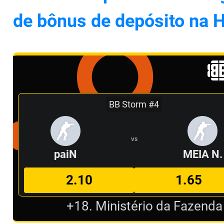
de bônus de depósito na H
BB Storm #4
VS
paiN
MEIA N.
2.10
1.65
+18. Ministério da Fazenda