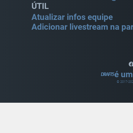
ÚTIL
Atualizar infos equipe
Adicionar livestream na par
é um
© 2017-
20