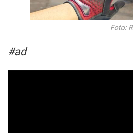
Foto: 
#ad