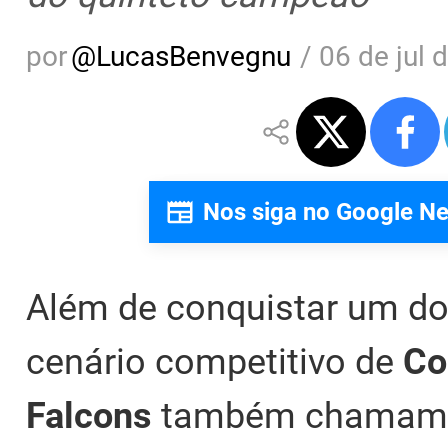
por
@
LucasBenvegnu
/
06 de jul 
Nos siga no Google N
Além de conquistar um dos
cenário competitivo de
Cou
Falcons
também chamam a