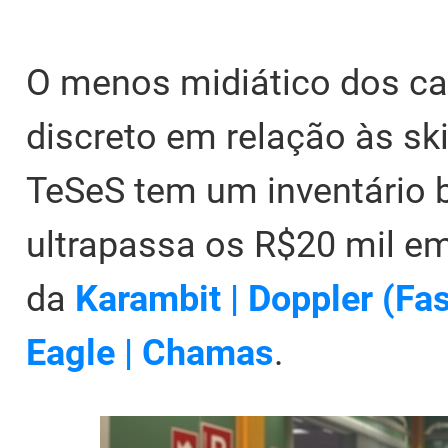
O menos midiático dos c
discreto em relação às s
TeSeS tem um inventário 
ultrapassa os R$20 mil em
da
Karambit | Doppler (Fa
Eagle | Chamas
.