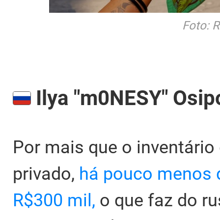
Foto: 
Ilya "m0NESY" Osip
Por mais que o inventári
privado,
há pouco menos d
R$300 mil,
o que faz do r