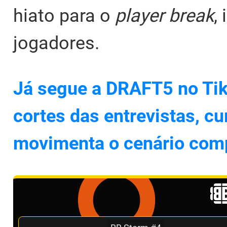
hiato para o
player break
,
jogadores.
Já segue a DRAFT5 no Tik
cortes das entrevistas, cu
movimenta o cenário comp