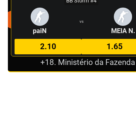
BB Storm #4
VS
paiN
MEIA N.
2.10
1.65
+18. Ministério da Fazenda