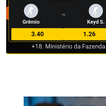
VS
Grêmio
Keyd S.
3.40
1.26
+18. Ministério da Fazenda