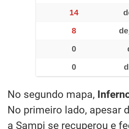
14
d
8
de
0
0
d
No segundo mapa,
Infern
No primeiro lado, apesar d
a Sampi se recuperou e 