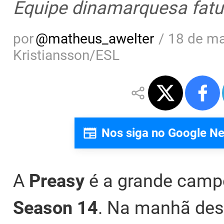
Equipe dinamarquesa fatu
por
@
matheus_awelter
/
18 de ma
Kristiansson/ESL
Nos siga no Google N
A
Preasy
é a grande cam
Season 14
. Na manhã dest