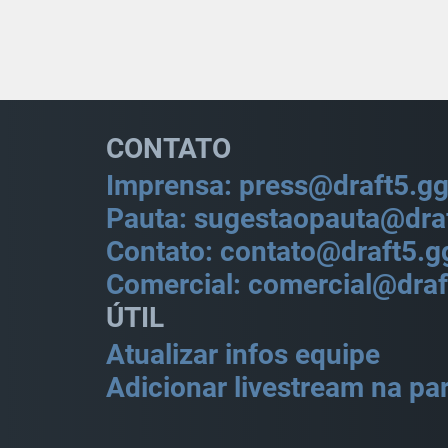
CONTATO
Imprensa: press@draft5.g
Pauta: sugestaopauta@dra
Contato: contato@draft5.g
Comercial: comercial@draf
ÚTIL
Atualizar infos equipe
Adicionar livestream na par