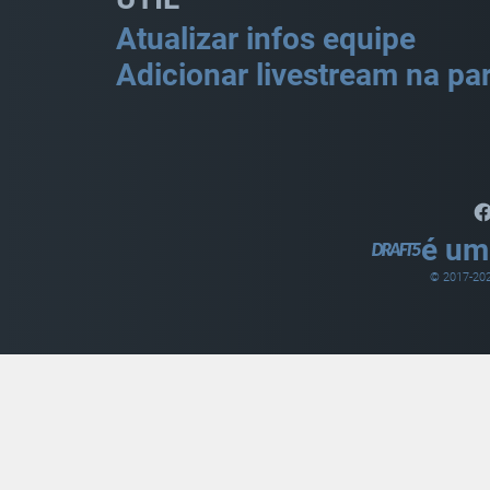
Atualizar infos equipe
Adicionar livestream na par
é um
© 2017-
20