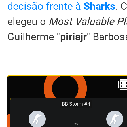
decisão frente à
Sharks
. 
elegeu o
Most Valuable P
Guilherme "
piriajr
" Barbos
BB Storm #4
VS