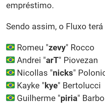
empréstimo.
Sendo assim, o Fluxo terá
Romeu "
zevy
" Rocco
Andrei "
arT
" Piovezan
Nicollas "
nicks
" Poloni
Kayke "
kye
" Bertolucci
Guilherme "
piria
" Barb