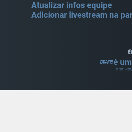
Atualizar infos equipe
Adicionar livestream na par
é um
© 2017-
20