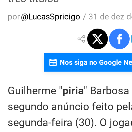
por
@
LucasSpricigo
/
31 de dez d
Nos siga no Google N
Guilherme "
piria
" Barbosa
segundo anúncio feito pel
segunda-feira (30). O joga