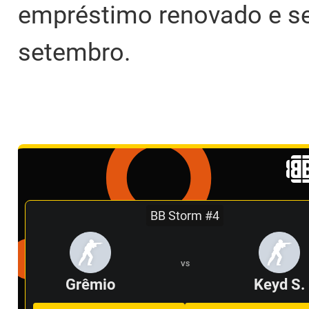
empréstimo renovado e se
setembro.
BB Storm #4
VS
Grêmio
Keyd S.