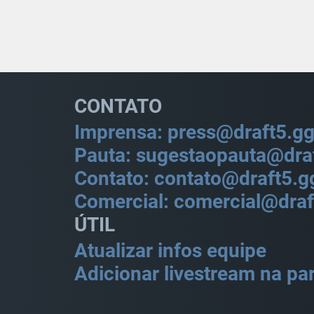
CONTATO
Imprensa: press@draft5.g
Pauta: sugestaopauta@dra
Contato: contato@draft5.g
Comercial: comercial@draf
ÚTIL
Atualizar infos equipe
Adicionar livestream na par