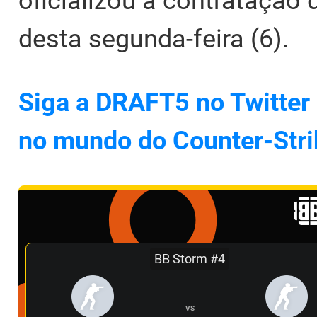
oficializou a contratação 
desta segunda-feira (6).
Siga a DRAFT5 no Twitter 
no mundo do Counter-Stri
BB Storm #4
VS