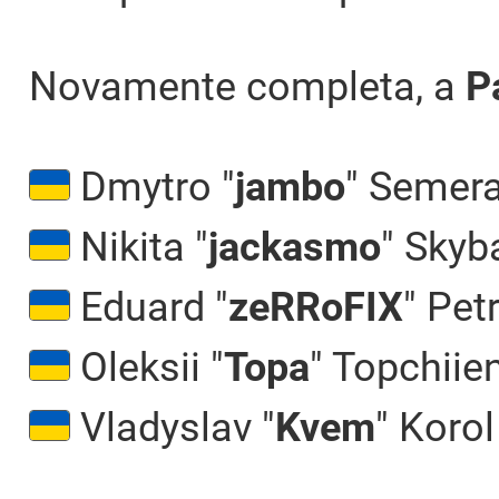
Novamente completa, a
P
Dmytro "⁠
jambo⁠
" Semer
Nikita "⁠
jackasmo⁠
" Skyb
Eduard "⁠
zeRRoFIX⁠
" Pet
Oleksii "⁠
Topa⁠
" Topchiie
Vladyslav "
Kvem
" Korol