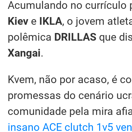
Acumulando no currículo
Kiev
e
IKLA
, o jovem atle
polêmica
DRILLAS
que di
Xangai
.
Kvem, não por acaso, é c
promessas do cenário ucr
comunidade pela mira afi
insano ACE clutch 1v5 venc