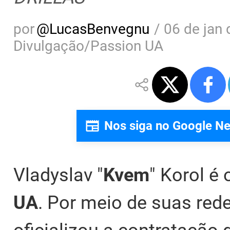
por
@
LucasBenvegnu
/
06 de jan 
Divulgação/Passion UA
Nos siga no Google N
Vladyslav "
Kvem
" Korol é
UA
. Por meio de suas rede