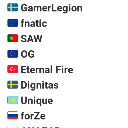
GamerLegion
fnatic
SAW
OG
Eternal Fire
Dignitas
Unique
forZe