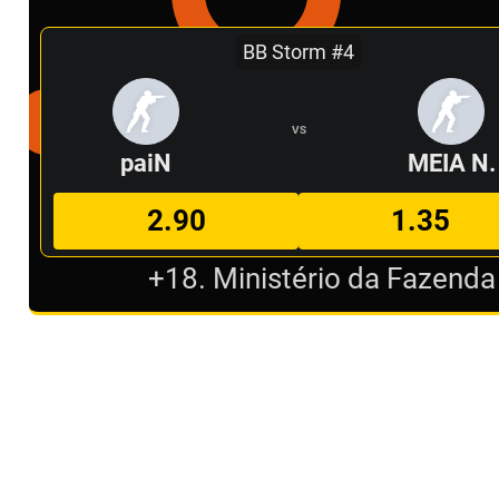
BB Storm #4
VS
paiN
MEIA N.
2.90
1.35
+18. Ministério da Fazenda