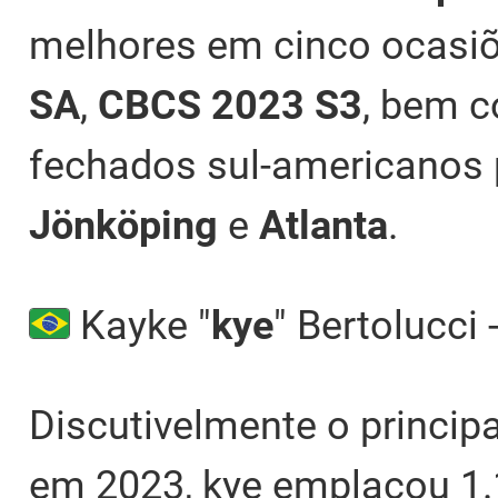
melhores em cinco ocasiõe
SA
,
CBCS 2023 S3
, bem c
fechados sul-americanos
Jönköping
e
Atlanta
.
Kayke "
kye
" Bertolucci 
Discutivelmente o princip
em 2023, kye emplacou 1.1