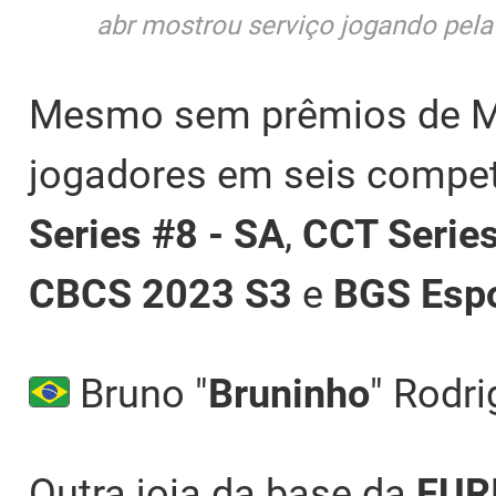
abr mostrou serviço jogando pel
Mesmo sem prêmios de MVP
jogadores em seis compe
Series #8 - SA
,
CCT Series
CBCS 2023 S3
e
BGS Esp
Bruno "
Bruninho
" Rodri
Outra joia da base da
FUR