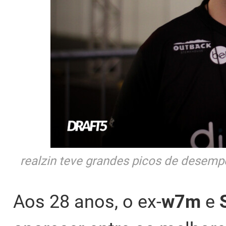
realzin teve grandes picos de desem
Aos 28 anos, o ex-
w7m
e